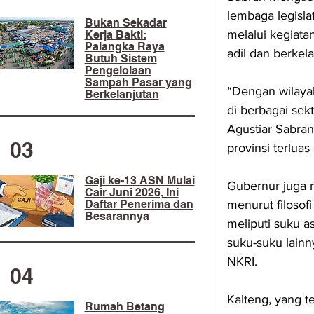
lembaga legisla
​Bukan Sekadar
melalui kegiat
Kerja Bakti:
Palangka Raya
adil dan berkela
Butuh Sistem
Pengelolaan
Sampah Pasar yang
“Dengan wilaya
Berkelanjutan
di berbagai sek
Agustiar Sabran
03
provinsi terluas
Gaji ke-13 ASN Mulai
Gubernur juga 
Cair Juni 2026, Ini
Daftar Penerima dan
menurut filoso
Besarannya
meliputi suku as
suku-suku lainn
NKRI.
04
Kalteng, yang te
Rumah Betang