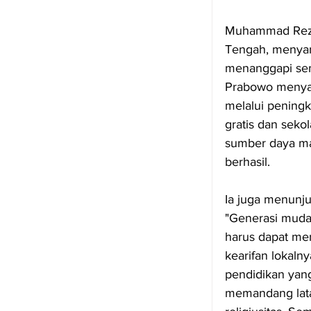
Muhammad Reza 
Tengah, menyam
menanggapi se
Prabowo menyat
melalui peningk
gratis dan seko
sumber daya ma
berhasil.
Ia juga menunju
"Generasi muda
harus dapat men
kearifan lokaln
pendidikan yang
memandang lata