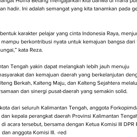
Semangat Huma Betang mengajarkan kita bahwa di mana pu
akan hadir. Ini adalah semangat yang kita tanamkan pada g
bentuk karakter pelajar yang cinta Indonesia Raya, menju
 mampu berkontribusi nyata untuk kemajuan bangsa dari 
ngai,” kata Reza.
ntan Tengah yakin dapat melangkah lebih jauh menuju 
masyarakat dan kemajuan daerah yang berkelanjutan den
eng Berkah, Kalteng Maju, dan Kalteng Sejahtera melalu
samaan dan sinergi pusat-daerah yang semakin solid.
 kota dari seluruh Kalimantan Tengah, anggota Forkopimda
al, dan kepala perangkat daerah Provinsi Kalimantan Tenga
di acara tersebut, bersama dengan Ketua Komisi III DPR R
an anggota Komisi III. -red