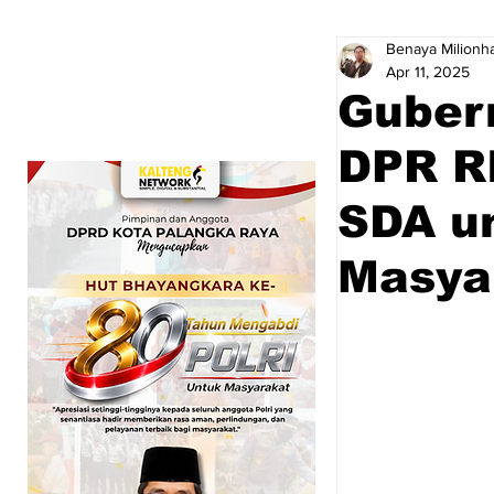
Benaya Milionha
Apr 11, 2025
Gubern
DPR RI
SDA u
Masya