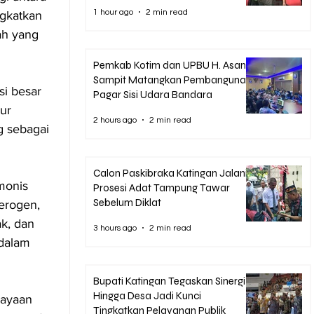
1 hour ago
2 min read
ngkatkan 
ah yang 
Pemkab Kotim dan UPBU H. Asan
Sampit Matangkan Pembangunan
i besar 
Pagar Sisi Udara Bandara
ur 
2 hours ago
2 min read
g sebagai 
Calon Paskibraka Katingan Jalani
monis 
Prosesi Adat Tampung Tawar
Sebelum Diklat
erogen, 
k, dan 
3 hours ago
2 min read
dalam 
Bupati Katingan Tegaskan Sinergi
Hingga Desa Jadi Kunci
kayaan 
Tingkatkan Pelayanan Publik