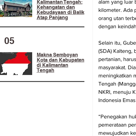
alam yang luar 
Kalimantan Tengah:
Kehangatan dan
kilometer. Ada
Kebudayaan di Balik
Atap Panjang
orang utan terb
dengan keindah
05
Selain itu, Gu
(SDA) Kalteng,
Makna Semboyan
pertanian, haru
Kota dan Kabupaten
di Kalimantan
masyarakat. Dia
Tengah
meningkatkan m
Tengah (Mangga
NKRI, menuju K
Indonesia Emas
“Penegakan huku
pemerataan pem
mewujudkan kem