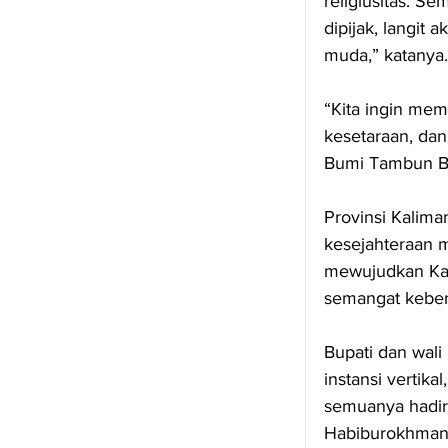
religiusitas. 
dipijak, langit 
muda,” katanya.
“Kita ingin mem
kesetaraan, dan
Bumi Tambun Bu
Provinsi Kalima
kesejahteraan 
mewujudkan Kalt
semangat keber
Bupati dan wali
instansi vertik
semuanya hadir 
Habiburokhman d