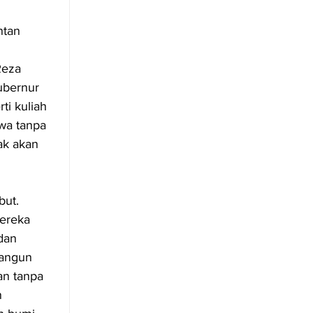
ntan 
eza 
ubernur 
ti kuliah 
wa tanpa 
ak akan 
ut. 
ereka 
dan 
bangun 
an tanpa 
 