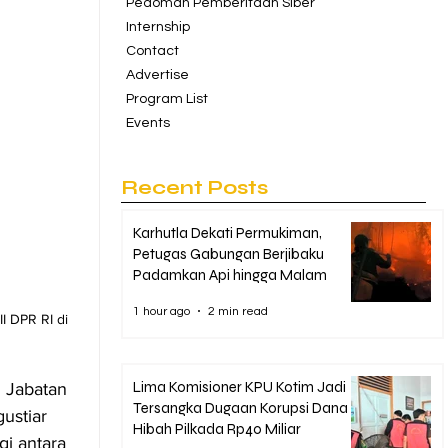
Pedoman Pemberitaan Siber
Internship
Contact
Advertise
Program List
Events
Recent Posts
Karhutla Dekati Permukiman,
Petugas Gabungan Berjibaku
Padamkan Api hingga Malam
1 hour ago
2 min read
I DPR RI di 
Lima Komisioner KPU Kotim Jadi
 Jabatan 
Tersangka Dugaan Korupsi Dana
ustiar 
Hibah Pilkada Rp40 Miliar
i antara 