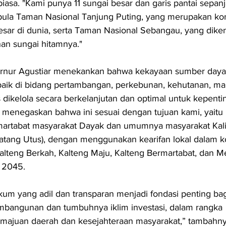
biasa. "Kami punya 11 sungai besar dan garis pantai sepan
 pula Taman Nasional Tanjung Puting, yang merupakan kon
esar di dunia, serta Taman Nasional Sebangau, yang diken
an sungai hitamnya."
bernur Agustiar menekankan bahwa kekayaan sumber daya
 baik di bidang pertambangan, perkebunan, kehutanan, m
s dikelola secara berkelanjutan dan optimal untuk kepenti
 menegaskan bahwa ini sesuai dengan tujuan kami, yaitu 
artabat masyarakat Dayak dan umumnya masyarakat Kal
tang Utus), dengan menggunakan kearifan lokal dalam k
alteng Berkah, Kalteng Maju, Kalteng Bermartabat, dan 
 2045.
m yang adil dan transparan menjadi fondasi penting bag
bangunan dan tumbuhnya iklim investasi, dalam rangka 
ajuan daerah dan kesejahteraan masyarakat,” tambahny