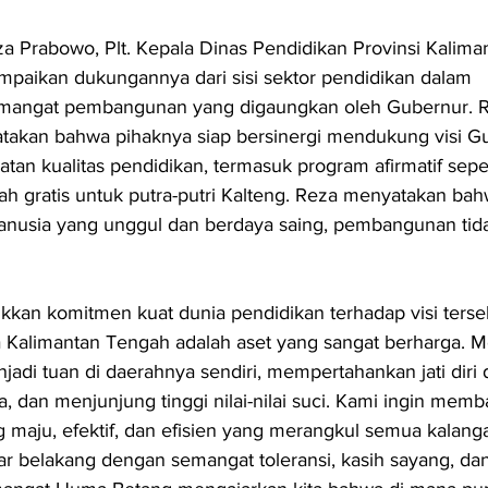
Prabowo, Plt. Kepala Dinas Pendidikan Provinsi Kalima
paikan dukungannya dari sisi sektor pendidikan dalam 
mangat pembangunan yang digaungkan oleh Gubernur. R
akan bahwa pihaknya siap bersinergi mendukung visi G
atan kualitas pendidikan, termasuk program afirmatif seper
lah gratis untuk putra-putri Kalteng. Reza menyatakan bah
nusia yang unggul dan berdaya saing, pembangunan tid
kkan komitmen kuat dunia pendidikan terhadap visi terseb
 Kalimantan Tengah adalah aset yang sangat berharga. M
jadi tuan di daerahnya sendiri, mempertahankan jati diri 
ya, dan menjunjung tinggi nilai-nilai suci. Kami ingin mem
 maju, efektif, dan efisien yang merangkul semua kalang
r belakang dengan semangat toleransi, kasih sayang, dan