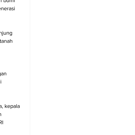
n bumi 
enerasi 
njung 
tanah 
gan 
i 
, kepala 
h 
I 