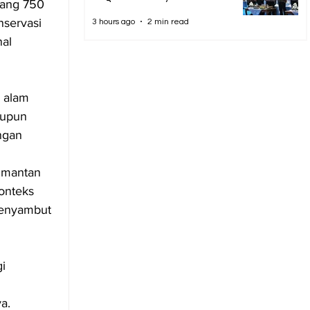
jang 750 
servasi 
3 hours ago
2 min read
al 
 alam 
aupun 
ngan 
imantan 
onteks 
Menyambut 
i 
a.