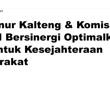
rt
ur Kalteng & Komisi
 Bersinergi Optimal
ntuk Kesejahteraan
rakat