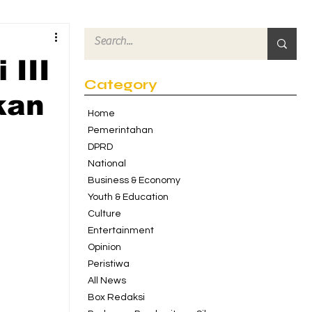
 III
Category
kan
Home
Pemerintahan
DPRD
National
Business & Economy
Youth & Education
Culture
Entertainment
Opinion
Peristiwa
All News
Box Redaksi