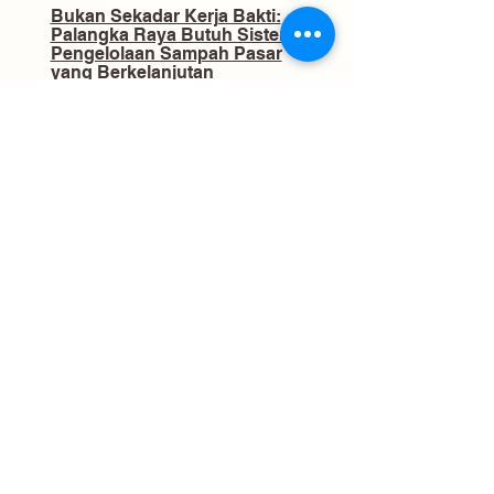
​Bukan Sekadar Kerja Bakti:
Palangka Raya Butuh Sistem
Pengelolaan Sampah Pasar
yang Berkelanjutan
03
Gaji ke-13 ASN Mulai Cair Juni
2026, Ini Daftar Penerima dan
Besarannya
04