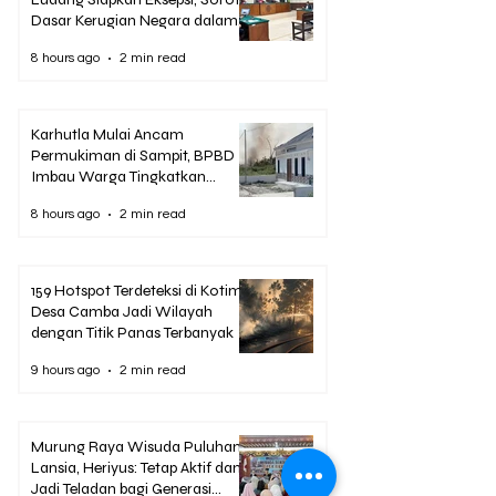
Dasar Kerugian Negara dalam
Dakwaan Korupsi Pascasarjana
8 hours ago
2 min read
UPR
Karhutla Mulai Ancam
Permukiman di Sampit, BPBD
Imbau Warga Tingkatkan
Kewaspadaan
8 hours ago
2 min read
159 Hotspot Terdeteksi di Kotim,
Desa Camba Jadi Wilayah
dengan Titik Panas Terbanyak
9 hours ago
2 min read
Murung Raya Wisuda Puluhan
Lansia, Heriyus: Tetap Aktif dan
Jadi Teladan bagi Generasi