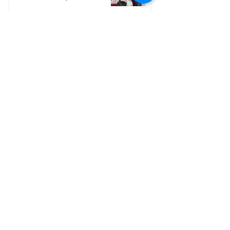
Muda
9 hours ago
2 min read
Berita Terpopuler
01
Mengapa Banyak Anak Muda
Kalteng Mulai Meninggalkan
Sawit?
02