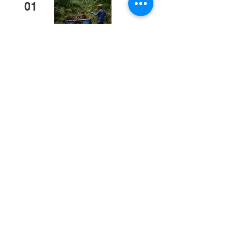
01
Mengapa Banyak Anak Muda
Kalteng Mulai Meninggalkan
Sawit?
02
​Bukan Sekadar Kerja Bakti:
Palangka Raya Butuh Sistem
Pengelolaan Sampah Pasar
yang Berkelanjutan