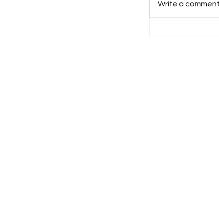
Write a comment.
Hari Jadi k
Bupati Ajak
Bersama Be
Kesejahter