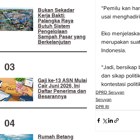
“Pemilu kan han
​Bukan Sekadar
Kerja Bakti:
usai menghadiri
Palangka Raya
Butuh Sistem
Pengelolaan
Eko menjelaskan
Sampah Pasar yang
merupakan suatu
Berkelanjutan
Indonesia.
03
“Jadi, bersika
dan sikap polit
Gaji ke-13 ASN Mulai
kontestasi polit
Cair Juni 2026, Ini
Daftar Penerima dan
DPRD Seruyan
Besarannya
Seruyan
DPR RI
04
Rumah Betang