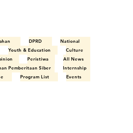
ahan
DPRD
National
Youth & Education
Culture
inion
Peristiwa
All News
an Pemberitaan Siber
Internship
se
Program List
Events