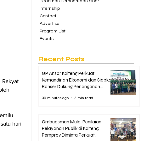
Pedoman Pemberitaan Siber
Internship
Contact
Advertise
Program List
Events
Recent Posts
GP Ansor Kalteng Perkuat
Kemandirian Ekonomi dan Siapkan
 Rakyat 
Banser Dukung Penanganan
oleh 
Karhutla
39 minutes ago
3 min read
emilu 
Ombudsman Mulai Penilaian
atu hari 
Pelayanan Publik di Kalteng,
Pemprov Diminta Perkuat