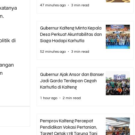
Pencegahan Maladministrasi
47 minutes ago
3 min read
katanya 
n.
Gubernur Kalteng Minta Kepala
Desa Perkuat Akuntabilitas dan
itik di 
Siaga Hadapi Karhutla
52 minutes ago
3 min read
dangan 
n 
Gubernur Ajak Ansor dan Banser
Jadi Garda Terdepan Cegah
Karhutla di Kalteng
1 hour ago
2 min read
Pemprov Kalteng Percepat
Pendidikan Vokasi Pertanian,
Target Cetak 178 Taruna Tani