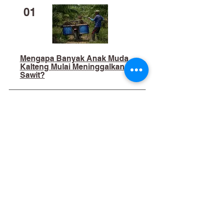
01
Mengapa Banyak Anak Muda
Kalteng Mulai Meninggalkan
Sawit?
02
​Bukan Sekadar Kerja Bakti:
Palangka Raya Butuh Sistem
Pengelolaan Sampah Pasar
yang Berkelanjutan