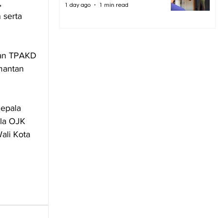
 
1 day ago
1 min read
serta 
kan TPAKD 
mantan 
Kepala 
la OJK 
ali Kota 