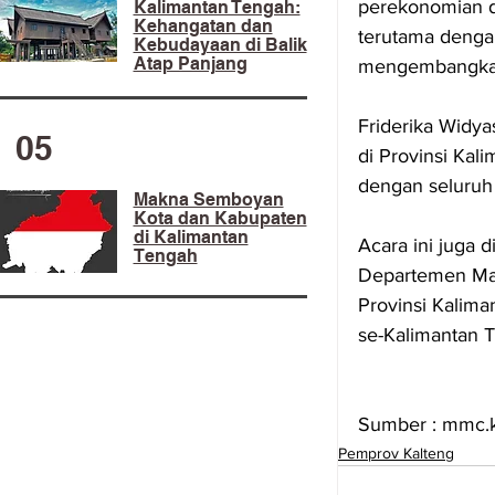
perekonomian d
Kalimantan Tengah:
Kehangatan dan
terutama denga
Kebudayaan di Balik
Atap Panjang
mengembangkan 
Friderika Widy
05
di Provinsi Kal
dengan seluruh
Makna Semboyan
Kota dan Kabupaten
di Kalimantan
Acara ini juga 
Tengah
Departemen Ma
Provinsi Kaliman
se-Kalimantan T
Sumber : mmc.k
Pemprov Kalteng