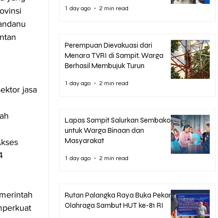
1 day ago
2 min read
ovinsi 
andanu 
ntan 
Perempuan Dievakuasi dari
Menara TVRI di Sampit, Warga
Berhasil Membujuk Turun
1 day ago
2 min read
ktor jasa 
 
ah 
Lapas Sampit Salurkan Sembako
untuk Warga Binaan dan
Masyarakat
kses 
4 
1 day ago
2 min read
merintah 
Rutan Palangka Raya Buka Pekan
Olahraga Sambut HUT ke-81 RI
mperkuat 