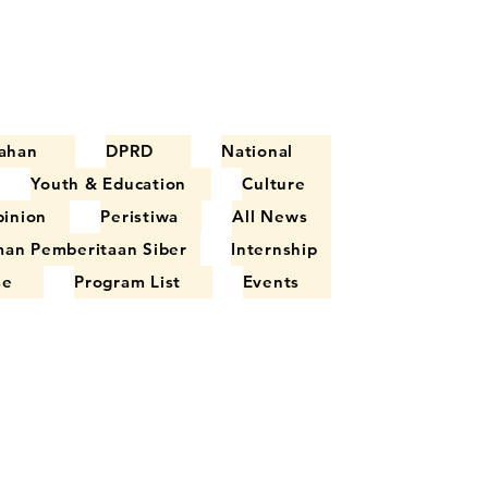
ahan
DPRD
National
Youth & Education
Culture
inion
Peristiwa
All News
an Pemberitaan Siber
Internship
se
Program List
Events