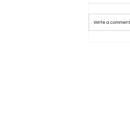
Write a comment.
Gubernur Ka
Aspirasi De
Kelurahan D