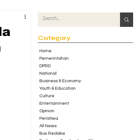
la
Category
n
Home
Pemerintahan
DPRD
National
Business & Economy
Youth & Education
Culture
Entertainment
Opinion
Peristiwa
All News
Box Redaksi