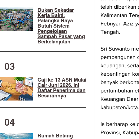
telah diberikan
​Bukan Sekadar
Kalimantan Ten
Kerja Bakti:
Palangka Raya
Febriyan Aziz y
Butuh Sistem
Pengelolaan
Tengah.
Sampah Pasar yang
Berkelanjutan
Sri Suwanto me
pembangunan di 
03
keuangan, serta
kepentingan ko
Gaji ke-13 ASN Mulai
banyak berkont
Cair Juni 2026, Ini
Daftar Penerima dan
pertumbuhan e
Besarannya
Keuangan Daerah
kabupaten/kota.
04
Ia berharap ke 
Provinsi, Kabu
Rumah Betang