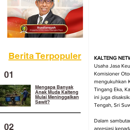
Berita Terpopuler
KALTENG NETW
Usaha Jasa Keu
01
Komisioner Otor
mengukuhkan Ke
Mengapa Banyak
Tingang Eka, Ka
Anak Muda Kalteng
Mulai Meninggalkan
ini juga disaks
Sawit?
Tengah, Sri Su
Dalam sambutan
02
apresiasi kepad