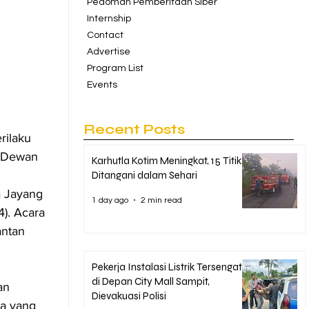
Pedoman Pemberitaan Siber
Internship
Contact
Advertise
Program List
Events
Recent Posts
rilaku 
 Dewan 
Karhutla Kotim Meningkat, 15 Titik
Ditangani dalam Sehari
 Jayang 
1 day ago
2 min read
). Acara 
antan 
Pekerja Instalasi Listrik Tersengat
di Depan City Mall Sampit,
an 
Dievakuasi Polisi
ma yang 