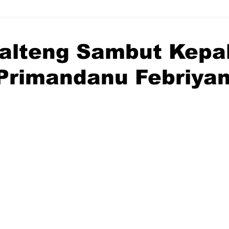
alteng Sambut Kepa
 Primandanu Febriya