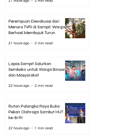
21 hours ago
2 min read
Perempuan Dievakuasi dari
Menara TVRI di Sampit, Warga
Berhasil Membujuk Turun
21 hours ago
2 min read
Lapas Sampit Salurkan
Sembako untuk Warga Binaan
dan Masyarakat
22 hours ago
2 min read
Rutan Palangka Raya Buka
Pekan Olahraga Sambut HUT
ke-81 RI
22 hours ago
1 min read