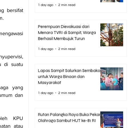
1 day ago
2 min read
bersifat 
m.
Perempuan Dievakuasi dari
Menara TVRI di Sampit, Warga
ngawasi 
Berhasil Membujuk Turun
1 day ago
2 min read
upervisi, 
di suatu 
Lapas Sampit Salurkan Sembako
untuk Warga Binaan dan
Masyarakat
aga yang 
1 day ago
2 min read
 umum dan 
Rutan Palangka Raya Buka Pekan
oleh KPU 
Olahraga Sambut HUT ke-81 RI
atan atau 