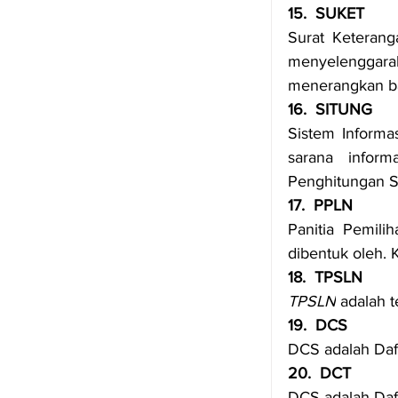
15.  SUKET
Surat Keterang
menyelenggara
menerangkan ba
16.  SITUNG
Sistem Informa
sarana inform
Penghitungan S
17.  PPLN
Panitia Pemilih
dibentuk oleh. 
18.  TPSLN
TPSLN
 adalah 
19.  DCS
DCS adalah Daft
20.  DCT
DCS adalah Daft