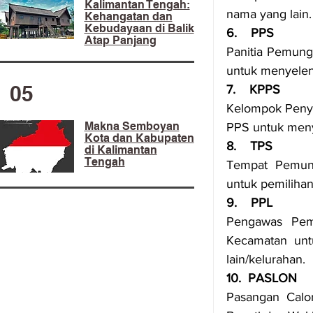
Kalimantan Tengah:
nama yang lain.
Kehangatan dan
Kebudayaan di Balik
6.    PPS
Atap Panjang
Panitia Pemung
untuk menyelen
05
7.    KPPS
Kelompok Penye
Makna Semboyan
PPS untuk meny
Kota dan Kabupaten
8.    TPS
di Kalimantan
Tengah
Tempat Pemung
untuk pemilihan
9.    PPL
Pengawas Pemi
Kecamatan unt
lain/kelurahan.
10.  PASLON
Pasangan Calo