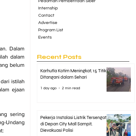
Pedoman Pemberitaan Siber
Internship
Contact
Advertise
Program List
Events
an. Dalam 
Recent Posts
ilah dalam 
ang belum 
Karhutla Kotim Meningkat, 15 Titik
Ditangani dalam Sehari
Oleh karena itu, alangkah lebih baik bagi kita untuk mengetahui makna dari istilah 
1 day ago
2 min read
lam ejaan 
ng sering 
Pekerja Instalasi Listrik Tersengat
g-Undang 
di Depan City Mall Sampit,
t:
Dievakuasi Polisi