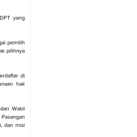
 DPT yang 
ai pemilih 
 pilihnya 
rdaftar di 
naan hak 
dan Wakil 
Pasangan 
, dan misi 