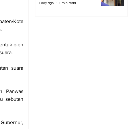
1 day ago
1 min read
aten/Kota 
.
ntuk oleh 
uara.
an suara 
h Panwas 
u sebutan 
ubernur, 