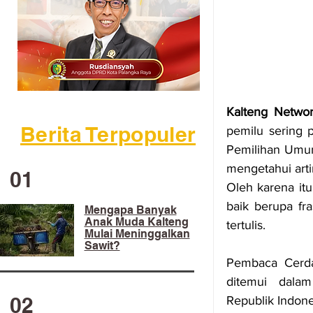
Kalteng Netwo
Berita Terpopuler
pemilu sering 
Pemilihan Umum
mengetahui arti
01
baik berupa fr
Mengapa Banyak
Anak Muda Kalteng
tertulis.
Mulai Meninggalkan
Sawit?
Pembaca Cerdas,
ditemui dala
02
Republik Indon