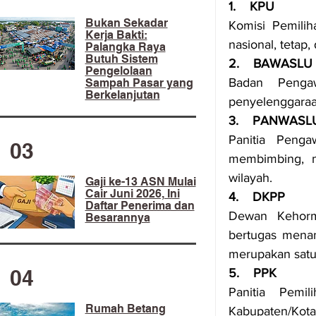
1.    KPU
​Bukan Sekadar
Komisi Pemili
Kerja Bakti:
nasional, tetap
Palangka Raya
Butuh Sistem
2.    BAWASLU
Pengelolaan
Badan Penga
Sampah Pasar yang
Berkelanjutan
penyelenggaraan
3.    PANWASL
Panitia Peng
03
membimbing, m
wilayah.
Gaji ke-13 ASN Mulai
Cair Juni 2026, Ini
4.    DKPP
Daftar Penerima dan
Dewan Kehorm
Besarannya
bertugas menan
merupakan satu
04
5.    PPK
Panitia Pemi
Rumah Betang
Kabupaten/Kota