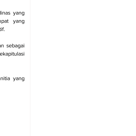
inas yang 
pat yang 
f.
n sebagai 
pitulasi 
itia yang 