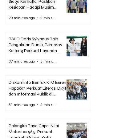
Siaga Karhutla, Pastikan
Kesiapan Hadapi Musim
Kemarau
20 minutes ago
2 min read
RSUD Doris Sylvanus Raih
Pengakuan Dunia, Pemprov
Kalteng Perkuat Layanan
Stroke hingga Pelosok
37 minutes ago
3 min read
Diskominfo Bentuk KIM Bereng
Hapakat, Perkuat Literasi Digital
dan Informasi Publik di
Palangka Raya
51 minutes ago
2 min read
Palangka Raya Capai Nilai
Maturitas 96,5, Perkuat
Langkah Menuju Kota