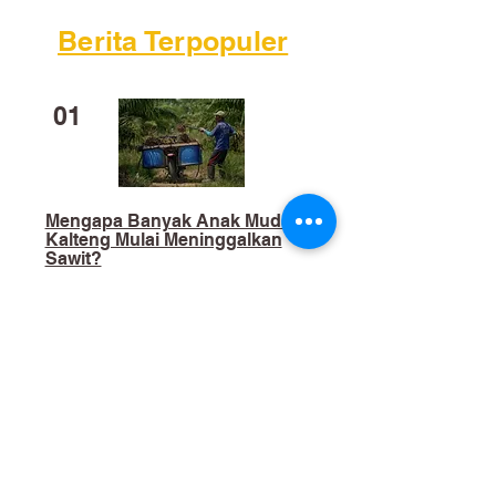
Berita Terpopuler
01
Mengapa Banyak Anak Muda
Kalteng Mulai Meninggalkan
Sawit?
02
​Bukan Sekadar Kerja Bakti:
Palangka Raya Butuh Sistem