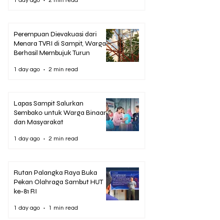
1 day ago
2 min read
Perempuan Dievakuasi dari
Menara TVRI di Sampit, Warga
Berhasil Membujuk Turun
1 day ago
2 min read
Lapas Sampit Salurkan
Sembako untuk Warga Binaan
dan Masyarakat
1 day ago
2 min read
Rutan Palangka Raya Buka
Pekan Olahraga Sambut HUT
ke-81 RI
1 day ago
1 min read