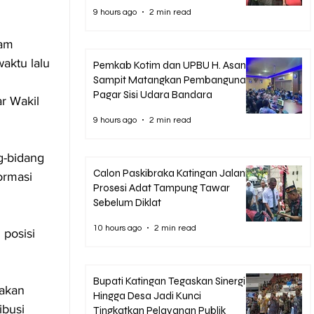
9 hours ago
2 min read
am 
aktu lalu 
Pemkab Kotim dan UPBU H. Asan
Sampit Matangkan Pembangunan
Pagar Sisi Udara Bandara
r Wakil 
9 hours ago
2 min read
g-bidang 
Calon Paskibraka Katingan Jalani
ormasi 
Prosesi Adat Tampung Tawar
Sebelum Diklat
10 hours ago
2 min read
posisi 
Bupati Katingan Tegaskan Sinergi
akan 
Hingga Desa Jadi Kunci
busi 
Tingkatkan Pelayanan Publik