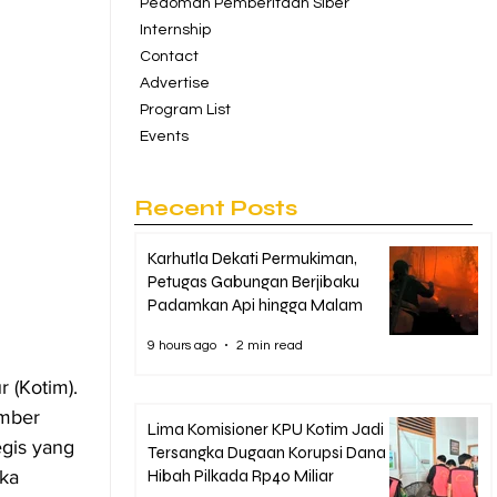
Pedoman Pemberitaan Siber
Internship
Contact
Advertise
Program List
Events
Recent Posts
Karhutla Dekati Permukiman,
Petugas Gabungan Berjibaku
Padamkan Api hingga Malam
9 hours ago
2 min read
 (Kotim). 
mber 
Lima Komisioner KPU Kotim Jadi
gis yang 
Tersangka Dugaan Korupsi Dana
ka 
Hibah Pilkada Rp40 Miliar