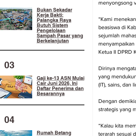
menyongsong vi
​Bukan Sekadar
Kerja Bakti:
“Kami menekan
Palangka Raya
Butuh Sistem
beasiswa di Kab
Pengelolaan
sejumlah mahas
Sampah Pasar yang
Berkelanjutan
menyampaikan ke
Ketua II DPRD K
03
Dirinya mengat
yang mendukung
Gaji ke-13 ASN Mulai
Cair Juni 2026, Ini
(IT), sains, dan 
Daftar Penerima dan
Besarannya
Dengan demikian
strategis yang 
04
“Kalau kita mem
Rumah Betang
terarah sesuai 