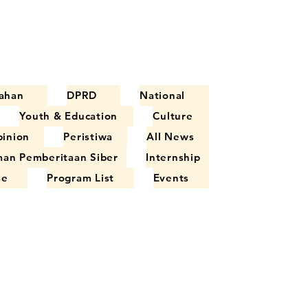
ahan
DPRD
National
Youth & Education
Culture
inion
Peristiwa
All News
an Pemberitaan Siber
Internship
se
Program List
Events