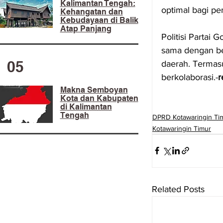
Kalimantan Tengah:
optimal bagi p
Kehangatan dan
Kebudayaan di Balik
Atap Panjang
Politisi Partai
sama dengan ber
05
daerah. Termasu
berkolaborasi.-
r
Makna Semboyan
Kota dan Kabupaten
di Kalimantan
Tengah
DPRD Kotawaringin Ti
Kotawaringin Timur
Related Posts