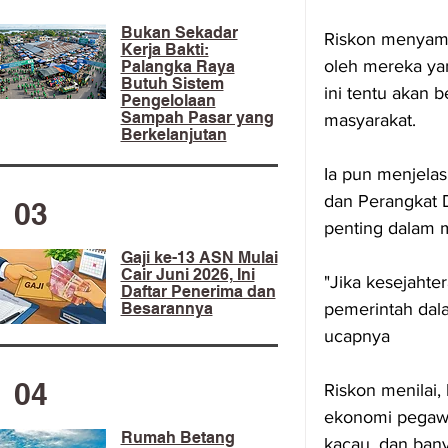
​Bukan Sekadar
Riskon menyamp
Kerja Bakti:
oleh mereka yan
Palangka Raya
Butuh Sistem
ini tentu akan
Pengelolaan
Sampah Pasar yang
masyarakat.
Berkelanjutan
Ia pun menjelas
dan Perangkat D
03
penting dalam m
Gaji ke-13 ASN Mulai
Cair Juni 2026, Ini
"Jika kesejahte
Daftar Penerima dan
pemerintah dal
Besarannya
ucapnya
04
Riskon menilai,
ekonomi pegawa
Rumah Betang
kacau, dan ban