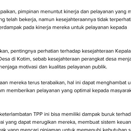
aikan, pimpinan menuntut kinerja dan pelayanan yang m
g telah bekerja, namun kesejahteraannya tidak terperhati
 berdampak pada kinerja mereka untuk pelayanan kepada 
kan, pentingnya perhatian terhadap kesejahteraan Kepala
esa di Kotim, sebab kesejahteraan perangkat desa menjad
enjaga motivasi dan kualitas pelayanan publik.
raan mereka terus terabaikan, hal ini dapat menghambat 
am memberikan pelayanan yang optimal kepada masyaraka
 keterlambatan TPP ini bisa memiliki dampak buruk terhad
i yang dapat merugikan mereka, membuat sistem keuan
yak yang mencari pinjaman untuk memenuhi kebutuhan set