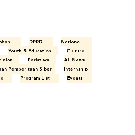
ahan
DPRD
National
Youth & Education
Culture
inion
Peristiwa
All News
an Pemberitaan Siber
Internship
se
Program List
Events