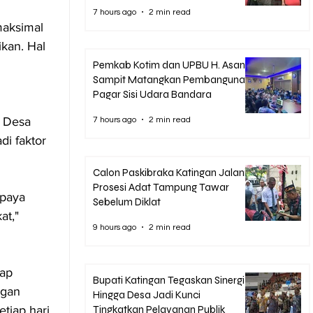
7 hours ago
2 min read
aksimal 
kan. Hal 
Pemkab Kotim dan UPBU H. Asan
Sampit Matangkan Pembangunan
Pagar Sisi Udara Bandara
 Desa 
7 hours ago
2 min read
i faktor 
Calon Paskibraka Katingan Jalani
Prosesi Adat Tampung Tawar
upaya 
Sebelum Diklat
t," 
9 hours ago
2 min read
ap 
Bupati Katingan Tegaskan Sinergi
gan 
Hingga Desa Jadi Kunci
iap hari, 
Tingkatkan Pelayanan Publik