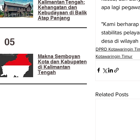
Kalimantan Tengah:
apa lagi pegawa
Kehangatan dan
Kebudayaan di Balik
Atap Panjang
"Kami berharap 
stabilitas pela
05
desa di wilayah 
DPRD Kotawaringin Ti
Makna Semboyan
Kotawaringin Timur
Kota dan Kabupaten
di Kalimantan
Tengah
Related Posts