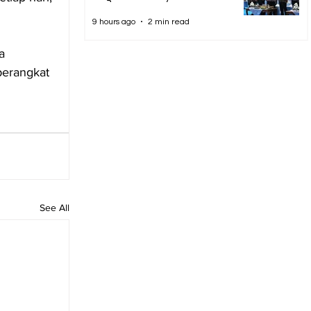
9 hours ago
2 min read
a 
perangkat 
See All