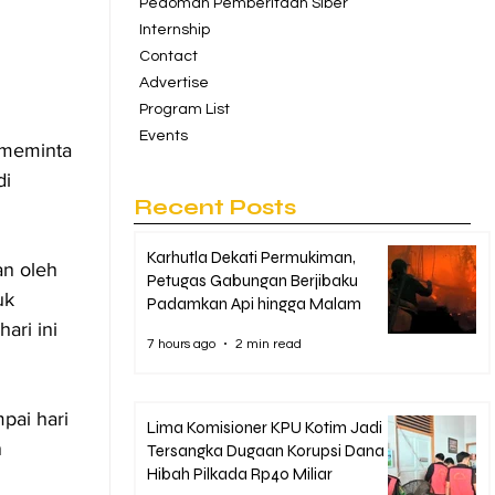
Pedoman Pemberitaan Siber
Internship
Contact
Advertise
Program List
Events
 meminta 
i 
Recent Posts
Karhutla Dekati Permukiman,
n oleh 
Petugas Gabungan Berjibaku
uk 
Padamkan Api hingga Malam
ri ini 
7 hours ago
2 min read
ai hari 
Lima Komisioner KPU Kotim Jadi
 
Tersangka Dugaan Korupsi Dana
Hibah Pilkada Rp40 Miliar