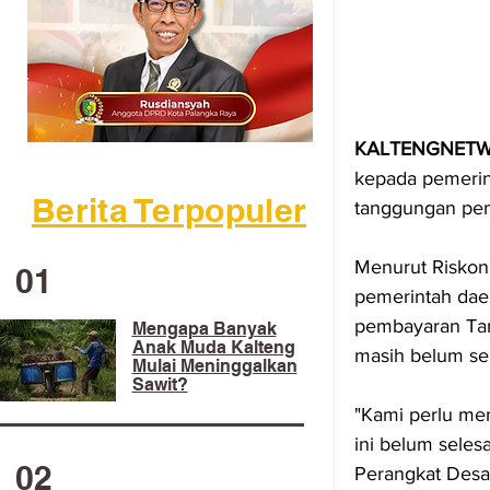
KALTENGNETW
kepada pemerin
Berita Terpopuler
tanggungan pem
Menurut Riskon
01
pemerintah daer
pembayaran Tam
Mengapa Banyak
Anak Muda Kalteng
masih belum sel
Mulai Meninggalkan
Sawit?
"Kami perlu me
ini belum seles
02
Perangkat Desa,