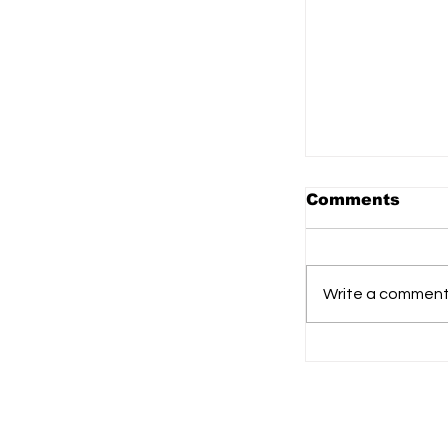
Comments
Write a comment.
Karhutla De
Permukiman
Gabungan B
Padamkan A