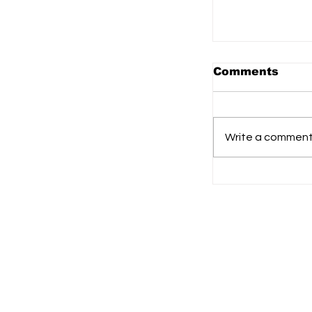
Comments
Write a comment.
Murung Ray
Status Siag
Karhutla, D
Aktifkan Po