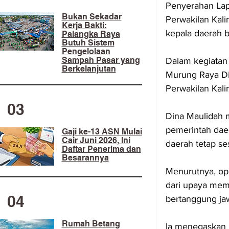
Penyerahan Lapo
​Bukan Sekadar
Perwakilan Kali
Kerja Bakti:
kepala daerah 
Palangka Raya
Butuh Sistem
Pengelolaan
Sampah Pasar yang
Dalam kegiatan
Berkelanjutan
Murung Raya Di
Perwakilan Kal
03
Dina Maulidah 
pemerintah dae
Gaji ke-13 ASN Mulai
Cair Juni 2026, Ini
daerah tetap se
Daftar Penerima dan
Besarannya
Menurutnya, opi
dari upaya memb
04
bertanggung ja
Rumah Betang
Ia menegaskan 