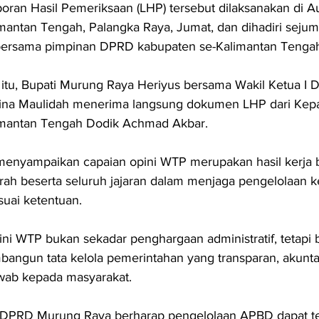
ran Hasil Pemeriksaan (LHP) tersebut dilaksanakan di Au
mantan Tengah, Palangka Raya, Jumat, dan dihadiri sejum
bersama pimpinan DPRD kabupaten se-Kalimantan Tenga
 itu, Bupati Murung Raya Heriyus bersama Wakil Ketua I 
na Maulidah menerima langsung dokumen LHP dari Kepa
imantan Tengah Dodik Achmad Akbar.
menyampaikan capaian opini WTP merupakan hasil kerja 
rah beserta seluruh jajaran dalam menjaga pengelolaan 
suai ketentuan.
ni WTP bukan sekadar penghargaan administratif, tetapi 
angun tata kelola pemerintahan yang transparan, akunta
wab kepada masyarakat.
DPRD Murung Raya berharap pengelolaan APBD dapat te