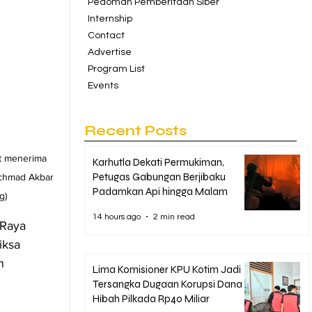
Pedoman Pemberitaan Siber
Internship
Contact
Advertise
Program List
Events
Recent Posts
t menerima 
Karhutla Dekati Permukiman,
Petugas Gabungan Berjibaku
chmad Akbar 
Padamkan Api hingga Malam
g)
14 hours ago
2 min read
Raya 
iksa 
n 
Lima Komisioner KPU Kotim Jadi
Tersangka Dugaan Korupsi Dana
Hibah Pilkada Rp40 Miliar