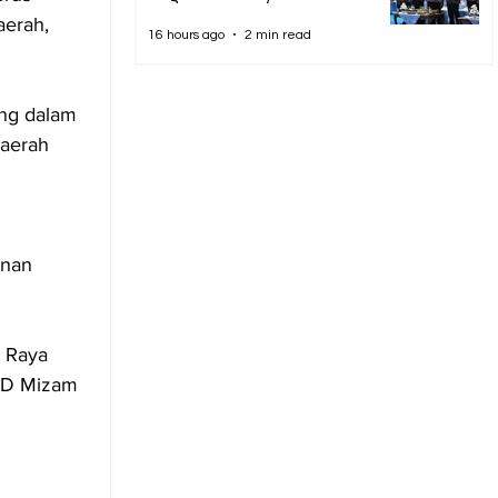
erah, 
16 hours ago
2 min read
ng dalam 
aerah 
unan 
 Raya 
KAD Mizam 