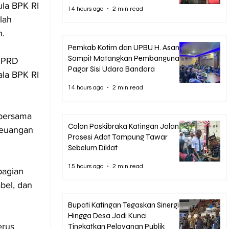
la BPK RI 
14 hours ago
2 min read
lah 
h.
Pemkab Kotim dan UPBU H. Asan
Sampit Matangkan Pembangunan
DPRD 
Pagar Sisi Udara Bandara
la BPK RI 
14 hours ago
2 min read
bersama 
Calon Paskibraka Katingan Jalani
keuangan 
Prosesi Adat Tampung Tawar
Sebelum Diklat
15 hours ago
2 min read
bagian 
bel, dan 
Bupati Katingan Tegaskan Sinergi
Hingga Desa Jadi Kunci
rus 
Tingkatkan Pelayanan Publik