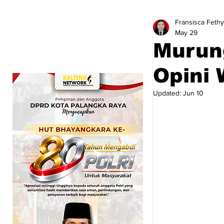
Fransisca Fethy
May 29
Murun
Opini
Updated:
Jun 10