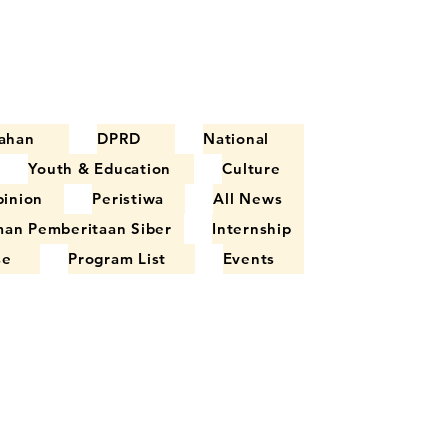
ahan
DPRD
National
Youth & Education
Culture
inion
Peristiwa
All News
an Pemberitaan Siber
Internship
se
Program List
Events