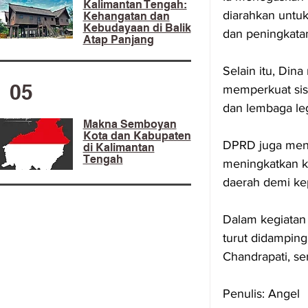
Kalimantan Tengah:
diarahkan untu
Kehangatan dan
Kebudayaan di Balik
dan peningkatan
Atap Panjang
Selain itu, Di
05
memperkuat sis
dan lembaga legi
Makna Semboyan
Kota dan Kabupaten
DPRD juga mend
di Kalimantan
Tengah
meningkatkan ku
daerah demi ke
Dalam kegiatan 
turut didampin
Chandrapati, se
Penulis: Angel