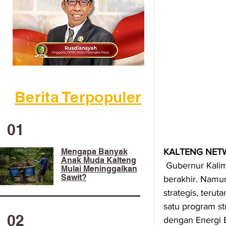
Berita Terpopuler
01
Mengapa Banyak
KALTENG NETW
Anak Muda Kalteng
 Gubernur Kali
Mulai Meninggalkan
Sawit?
berakhir. Namu
strategis, ter
satu program st
02
dengan Energi B