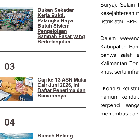
Surya).  Selain 
​Bukan Sekadar
kesejahteraan 
Kerja Bakti:
Palangka Raya
listrik atau BPB
Butuh Sistem
Pengelolaan
Sampah Pasar yang
Dalam wawanca
Berkelanjutan
Kabupaten Bari
bahwa salah sa
Kalimantan Teng
03
khas, serta infr
Gaji ke-13 ASN Mulai
Cair Juni 2026, Ini
“Kondisi kelistr
Daftar Penerima dan
Besarannya
namun kendalan
terpencil sang
menembus daera
04
Rumah Betang