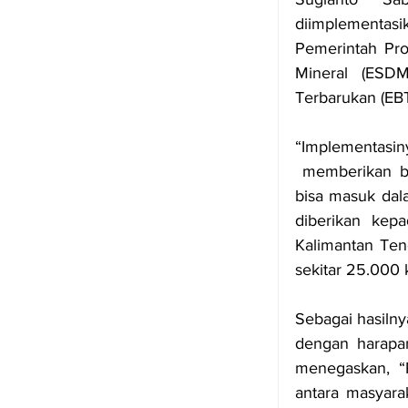
diimplementasi
Pemerintah Pro
Mineral (ESDM
Terbarukan (EBT
“Implementas
 memberikan b
bisa masuk dal
diberikan kep
Kalimantan Ten
sekitar 25.000 
Sebagai hasilny
dengan harapan
menegaskan, “P
antara masyara