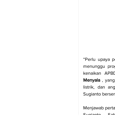
“Perlu upaya pe
menunggu prog
kenaikan APBD
Menyala
 , yan
listrik, dan a
Sugianto berse
Menjawab perta
Sugianto Sa