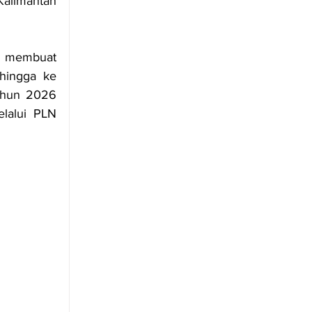
alimantan 
u membuat 
hingga ke 
ahun 2026 
lalui PLN 