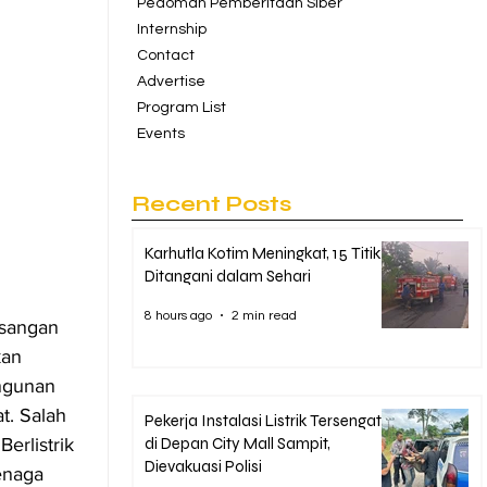
Pedoman Pemberitaan Siber
Internship
Contact
Advertise
Program List
Events
Recent Posts
Karhutla Kotim Meningkat, 15 Titik
Ditangani dalam Sehari
8 hours ago
2 min read
asangan 
an 
ngunan 
. Salah 
Pekerja Instalasi Listrik Tersengat
di Depan City Mall Sampit,
erlistrik 
Dievakuasi Polisi
enaga 