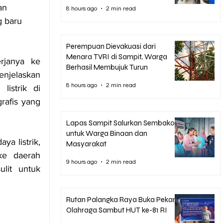
an 
8 hours ago
2 min read
 baru 
Perempuan Dievakuasi dari
Menara TVRI di Sampit, Warga
janya ke 
Berhasil Membujuk Turun
njelaskan 
8 hours ago
2 min read
istrik di 
afis yang 
Lapas Sampit Salurkan Sembako
untuk Warga Binaan dan
a listrik, 
Masyarakat
ke daerah 
9 hours ago
2 min read
lit untuk 
Rutan Palangka Raya Buka Pekan
Olahraga Sambut HUT ke-81 RI