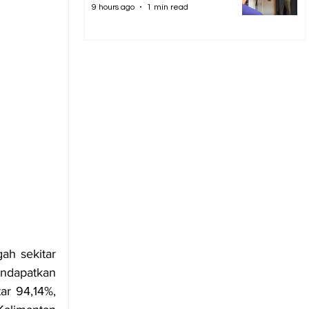
9 hours ago
1 min read
h sekitar 
ndapatkan 
ar 94,14%, 