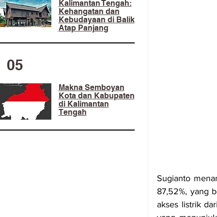
Kalimantan Tengah:
Kehangatan dan
Kebudayaan di Balik
Atap Panjang
05
Makna Semboyan
Kota dan Kabupaten
di Kalimantan
Tengah
Sugianto menam
87,52%, yang be
akses listrik da