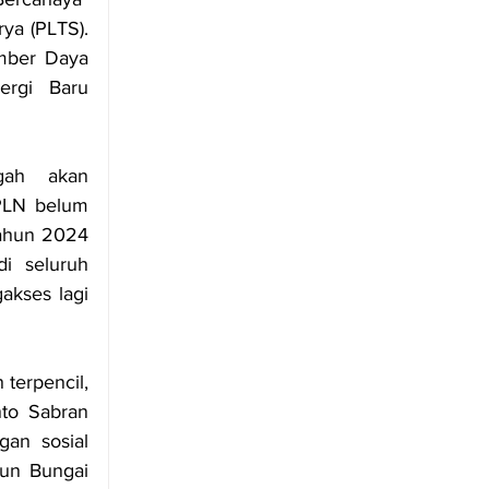
a (PLTS). 
mber Daya 
rgi Baru 
gah akan 
PLN belum 
ahun 2024 
i seluruh 
kses lagi 
terpencil, 
to Sabran 
an sosial 
un Bungai 