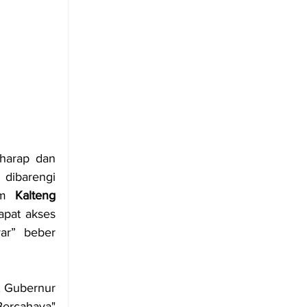
harap dan 
dibarengi 
am 
Kalteng 
pat akses 
ar” beber 
 Gubernur 
cahaya" 