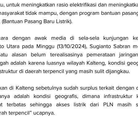
itu, untuk meningkatkan rasio elektrifikasi dan meningkatk
masyarakat tidak mampu, dengan program bantuan pasang
L (Bantuan Pasang Baru Listrik).
ra dengan awak media di sela-sela kunjungan ker
to Utara pada Minggu (13/10/2024), Sugianto Sabran me
tu alasan belum terealisasinya pemerataan jaringan l
ah adalah karena luasnya wilayah Kalteng, kondisi geogr
astruktur di daerah terpencil yang masih sulit dijangkau.
ikan di Kalteng sebetulnya sudah surplus terkait dengan day
ya adalah kondisi geografis, dimana infrastruktur 
at terbatas sehingga akses listrik dari PLN masih su
h terpencil” ucapnya.