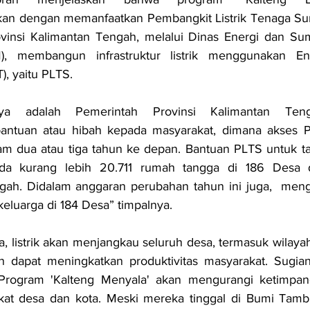
kan dengan memanfaatkan Pembangkit Listrik Tenaga Sury
vinsi Kalimantan Tengah, melalui Dinas Energi dan Su
), membangun infrastruktur listrik menggunakan Ene
), yaitu PLTS.
inya adalah Pemerintah Provinsi Kalimantan Ten
antuan atau hibah kepada masyarakat, dimana akses 
am dua atau tiga tahun ke depan. Bantuan PLTS untuk t
ada kurang lebih 20.711 rumah tangga di 186 Desa d
gah. Didalam anggaran perubahan tahun ini juga,  menga
keluarga di 184 Desa” timpalnya.
a, listrik akan menjangkau seluruh desa, termasuk wilayah 
 dapat meningkatkan produktivitas masyarakat. Sugian
rogram 'Kalteng Menyala' akan mengurangi ketimpang
kat desa dan kota. Meski mereka tinggal di Bumi Tamb