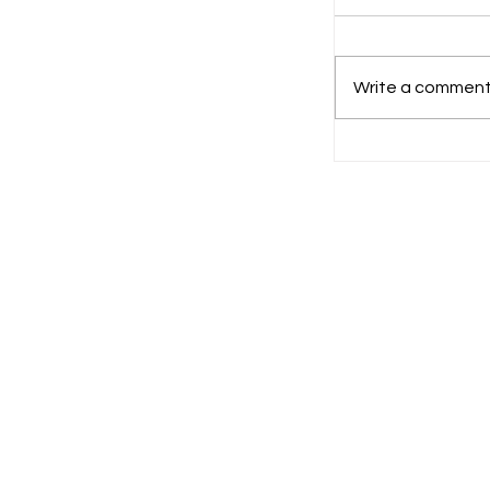
Write a comment.
Hari Jadi k
Bupati Ajak
Bersama Be
Kesejahter