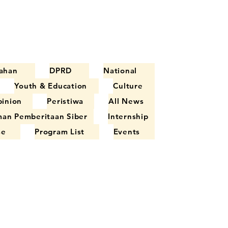
ahan
DPRD
National
Youth & Education
Culture
inion
Peristiwa
All News
an Pemberitaan Siber
Internship
se
Program List
Events