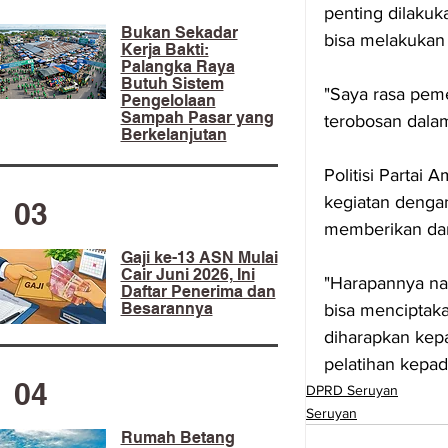
penting dilakuk
​Bukan Sekadar
bisa melakukan
Kerja Bakti:
Palangka Raya
Butuh Sistem
"Saya rasa peme
Pengelolaan
Sampah Pasar yang
terobosan dala
Berkelanjutan
Politisi Partai
kegiatan dengan
03
memberikan damp
Gaji ke-13 ASN Mulai
Cair Juni 2026, Ini
"Harapannya nan
Daftar Penerima dan
Besarannya
bisa menciptaka
diharapkan kep
pelatihan kepad
04
DPRD Seruyan
Seruyan
Rumah Betang