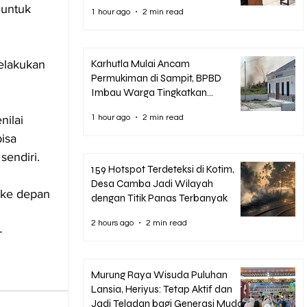
Korupsi Pascasarjana UPR
 untuk 
1 hour ago
2 min read
elakukan 
Karhutla Mulai Ancam
Permukiman di Sampit, BPBD
Imbau Warga Tingkatkan
Kewaspadaan
1 hour ago
2 min read
ilai 
isa 
sendiri.
159 Hotspot Terdeteksi di Kotim,
Desa Camba Jadi Wilayah
 ke depan 
dengan Titik Panas Terbanyak
 
2 hours ago
2 min read
 
Murung Raya Wisuda Puluhan
Lansia, Heriyus: Tetap Aktif dan
Jadi Teladan bagi Generasi Muda