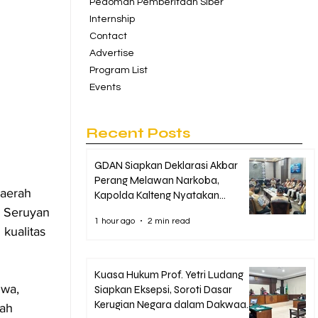
Pedoman Pemberitaan Siber
Internship
Contact
Advertise
Program List
Events
Recent Posts
GDAN Siapkan Deklarasi Akbar
Perang Melawan Narkoba,
aerah 
Kapolda Kalteng Nyatakan
Dukungan Penuh
 Seruyan 
1 hour ago
2 min read
kualitas 
Kuasa Hukum Prof. Yetri Ludang
wa, 
Siapkan Eksepsi, Soroti Dasar
Kerugian Negara dalam Dakwaan
ah 