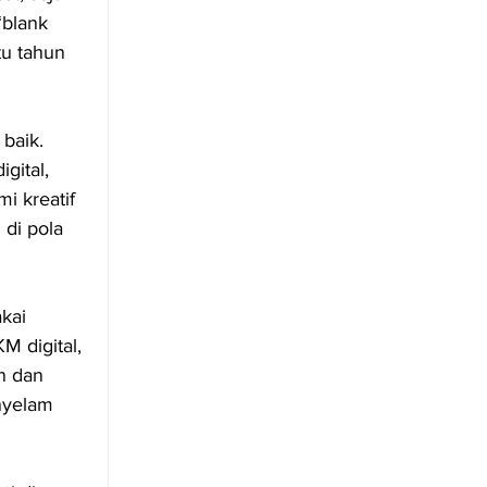
blank 
u tahun 
baik. 
gital, 
i kreatif 
di pola 
kai 
 digital, 
n dan 
nyelam 