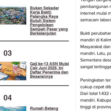
pembangunan na
​Bukan Sekadar
Kerja Bakti:
internet mulai
Palangka Raya
semacam labora
Butuh Sistem
Pengelolaan
Sampah Pasar yang
Bukti perubahan 
Berkelanjutan
mandiri di Kal
Masyarakat dan
03
mandiri. Lalu, 
Sementara desa 
Gaji ke-13 ASN Mulai
sangat tertingg
Cair Juni 2026, Ini
Daftar Penerima dan
Besarannya
Peningkatan te
cukup cepat dib
Dari total 1.43
04
mandiri. Kabupa
tinggi di provin
Rumah Betang