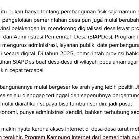
 itu bukan hanya tentang pembangunan fisik saja namun 
n pengelolaan pemerintahan desa pun juga mulai berubah 
insi belakangan ini mendorong digitalisasi desa lewat pr
i dan Administrasi Pemerintah Desa (SIAPDes). Program i
mengurus administrasi, layanan publik, data pembangun
 secara digital. Di tahun 2025, pemerintah provinsi bahk
tihan SIAPDes buat desa-desa di wilayah pedalaman agar
akin cepat tercapai.
bangunannya mulai bergeser ke arah yang lebih positif. J
a selalu dianggap tertinggal dan sepenuhnya bergantung
mulai diarahkan supaya bisa tumbuh sendiri, jadi pusat 
nomi, punya administrasi sendiri, bahkan terhubung secar
i makin nyata karena akses internet di desa-desa turut me
 terakhir. Program Kampung Internet dari pemerintah pusa