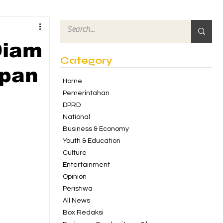
Diam
Category
epan
Home
Pemerintahan
DPRD
National
Business & Economy
Youth & Education
Culture
Entertainment
Opinion
Peristiwa
All News
Box Redaksi