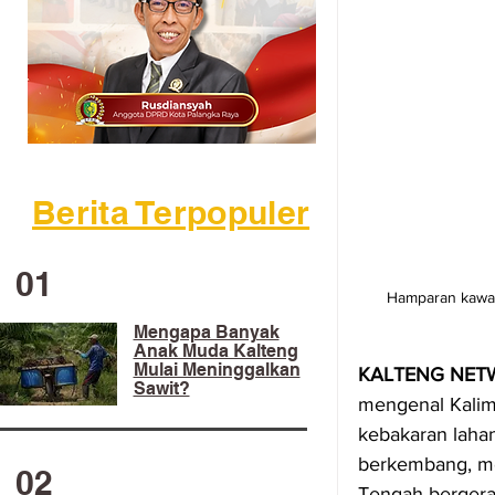
Berita Terpopuler
01
Hamparan kawas
Mengapa Banyak
Anak Muda Kalteng
Mulai Meninggalkan
KALTENG NETW
Sawit?
mengenal Kalima
kebakaran lahan
berkembang, mes
02
Tengah bergerak