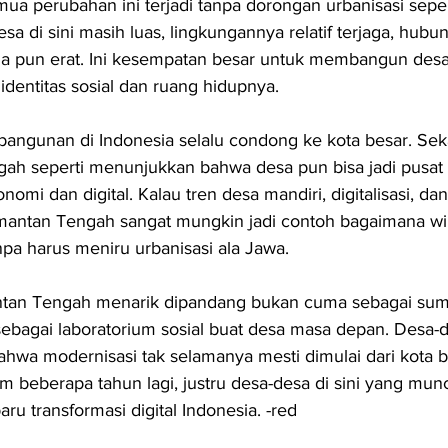
ua perubahan ini terjadi tanpa dorongan urbanisasi sepert
sa di sini masih luas, lingkungannya relatif terjaga, hubu
rga pun erat. Ini kesempatan besar untuk membangun des
identitas sosial dan ruang hidupnya.
angunan di Indonesia selalu condong ke kota besar. Sek
gah seperti menunjukkan bahwa desa pun bisa jadi pusat 
nomi dan digital. Kalau tren desa mandiri, digitalisasi, dan
limantan Tengah sangat mungkin jadi contoh bagaimana wi
pa harus meniru urbanisasi ala Jawa.
mantan Tengah menarik dipandang bukan cuma sebagai sum
 sebagai laboratorium sosial buat desa masa depan. Desa-d
wa modernisasi tak selamanya mesti dimulai dari kota b
am beberapa tahun lagi, justru desa-desa di sini yang munc
ru transformasi digital Indonesia. -red