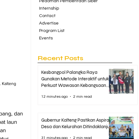
Pedoman Pemberitaan Siber
Internship
Contact
Advertise
Program List
Events
Recent Posts
Kesbangpol Palangka Raya
Gunakan Metode Interaktif untuk
 Kalteng 
Perkuat Wawasan Kebangsaan
Gen Z
12 minutes ago
2 min read
bang, dan 
Gubernur Kalteng Pastikan Aspirasi
at laun 
Desa dan Kelurahan Ditindaklanjuti
an 
atus 
31 minutes ago
2 min read