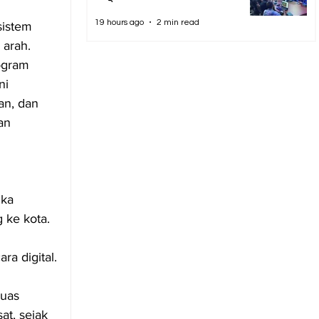
19 hours ago
2 min read
sistem 
arah. 
ogram 
ni 
an, dan 
an 
 
ika 
 ke kota. 
a digital.
luas 
t, sejak 