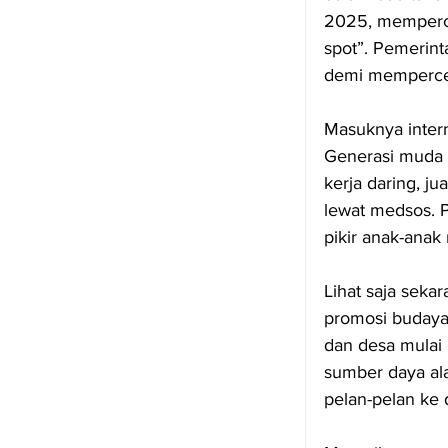
2025, memperce
spot”. Pemerint
demi mempercep
Masuknya intern
Generasi muda d
kerja daring, j
lewat medsos. P
pikir anak-anak
Lihat saja sekar
promosi budaya 
dan desa mulai 
sumber daya ala
pelan-pelan ke 