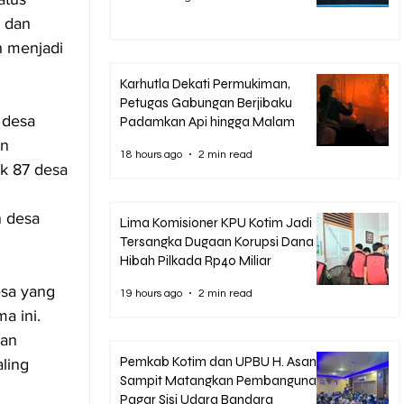
 dan 
h menjadi 
Karhutla Dekati Permukiman,
Petugas Gabungan Berjibaku
 desa 
Padamkan Api hingga Malam
n 
18 hours ago
2 min read
k 87 desa 
 
n desa 
Lima Komisioner KPU Kotim Jadi
Tersangka Dugaan Korupsi Dana
Hibah Pilkada Rp40 Miliar
sa yang 
19 hours ago
2 min read
a ini. 
an 
Pemkab Kotim dan UPBU H. Asan
ling 
Sampit Matangkan Pembangunan
Pagar Sisi Udara Bandara