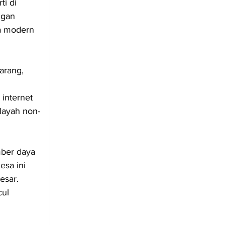
i di 
ngan 
a modern 
arang, 
 internet 
layah non-
ber daya 
esa ini 
esar. 
ul 