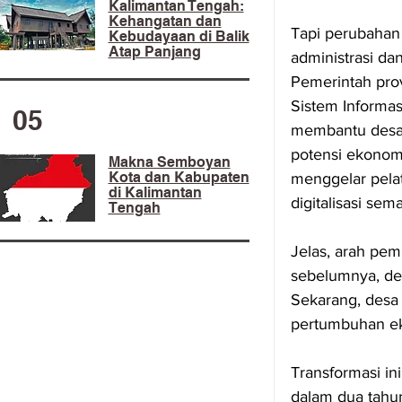
Kalimantan Tengah:
Kehangatan dan
Tapi perubahan
Kebudayaan di Balik
Atap Panjang
administrasi da
Pemerintah prov
Sistem Informas
05
membantu desa 
potensi ekonomi
Makna Semboyan
Kota dan Kabupaten
menggelar pela
di Kalimantan
digitalisasi sem
Tengah
Jelas, arah pem
sebelumnya, des
Sekarang, desa 
pertumbuhan eko
Transformasi in
dalam dua tahun