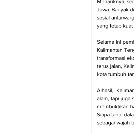
Menariknya, sem
Jawa. Banyak de
sosial antarwa
yang tetap kuat 
Selama ini pemb
Kalimantan Ten
transformasi eko
terus jalan, Ka
kota tumbuh tan
Alhasil,  Kali
alam, tapi juga
membuktikan bah
Siapa tahu, dal
sebagai wajah ba