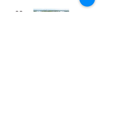
02
​Bukan Sekadar Kerja Bakti:
Palangka Raya Butuh Sistem
Pengelolaan Sampah Pasar
yang Berkelanjutan
03
Gaji ke-13 ASN Mulai Cair Juni
2026, Ini Daftar Penerima dan
Besarannya