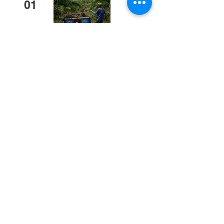
01
Mengapa Banyak Anak Muda
Kalteng Mulai Meninggalkan
Sawit?
02
​Bukan Sekadar Kerja Bakti:
Palangka Raya Butuh Sistem
Pengelolaan Sampah Pasar
yang Berkelanjutan