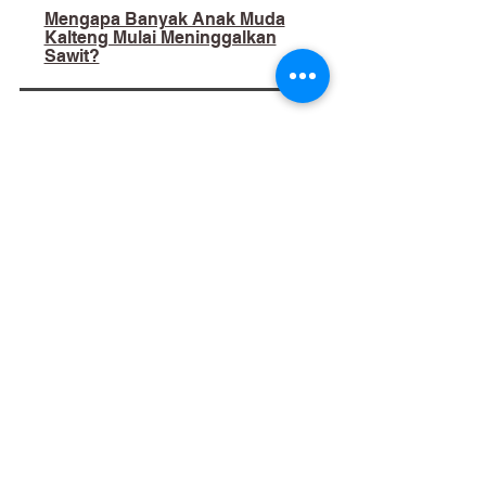
Mengapa Banyak Anak Muda
Kalteng Mulai Meninggalkan
Sawit?
02
​Bukan Sekadar Kerja Bakti:
Palangka Raya Butuh Sistem
Pengelolaan Sampah Pasar
yang Berkelanjutan
03