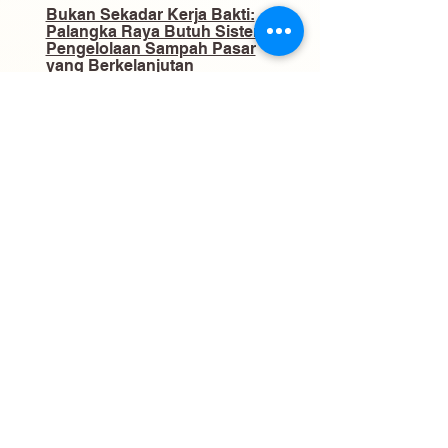
​Bukan Sekadar Kerja Bakti:
Palangka Raya Butuh Sistem
Pengelolaan Sampah Pasar
yang Berkelanjutan
03
Gaji ke-13 ASN Mulai Cair Juni
2026, Ini Daftar Penerima dan
Besarannya
04