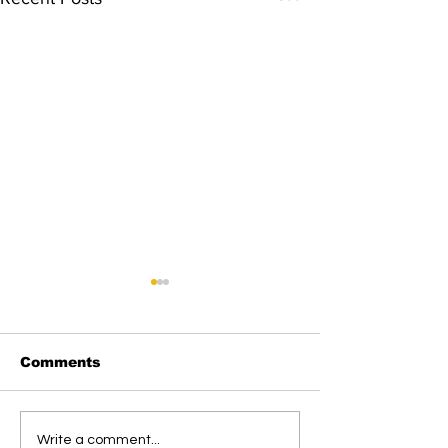
Comments
Pekerja Instalasi
Perempuan
Write a comment...