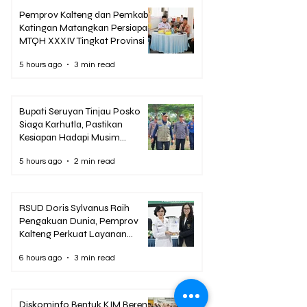
Pemprov Kalteng dan Pemkab
Katingan Matangkan Persiapan
MTQH XXXIV Tingkat Provinsi
5 hours ago
3 min read
Bupati Seruyan Tinjau Posko
Siaga Karhutla, Pastikan
Kesiapan Hadapi Musim
Kemarau
5 hours ago
2 min read
RSUD Doris Sylvanus Raih
Pengakuan Dunia, Pemprov
Kalteng Perkuat Layanan
Stroke hingga Pelosok
6 hours ago
3 min read
Diskominfo Bentuk KIM Bereng