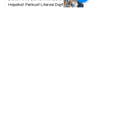
Hapakat, Perkuat Literasi Digital
dan Informasi Publik di
Palangka Raya
6 hours ago
2 min read
Palangka Raya Capai Nilai
Maturitas 96,5, Perkuat
Langkah Menuju Kota
Antikorupsi 2026
6 hours ago
2 min read
Berita Terpopuler
01
Mengapa Banyak Anak Muda