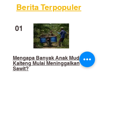
Berita Terpopuler
01
Mengapa Banyak Anak Muda
Kalteng Mulai Meninggalkan
Sawit?
02
​Bukan Sekadar Kerja Bakti:
Palangka Raya Butuh Sistem
Pengelolaan Sampah Pasar