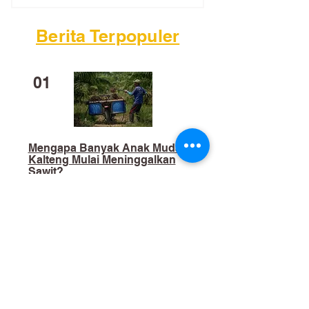
Berita Terpopuler
01
Mengapa Banyak Anak Muda
Kalteng Mulai Meninggalkan
Sawit?
02
​Bukan Sekadar Kerja Bakti: