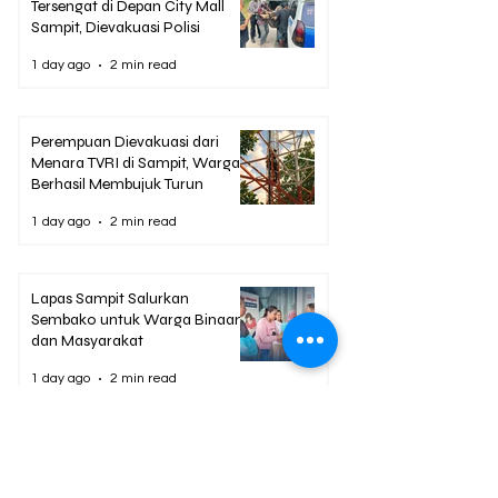
Tersengat di Depan City Mall
Sampit, Dievakuasi Polisi
1 day ago
2 min read
Perempuan Dievakuasi dari
Menara TVRI di Sampit, Warga
Berhasil Membujuk Turun
1 day ago
2 min read
Lapas Sampit Salurkan
Sembako untuk Warga Binaan
dan Masyarakat
1 day ago
2 min read
Rutan Palangka Raya Buka
Pekan Olahraga Sambut HUT
ke-81 RI