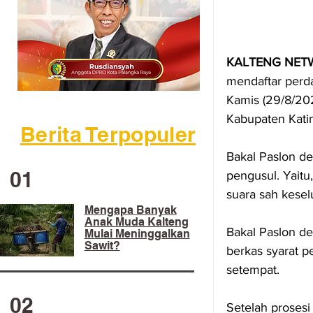
KALTENG NET
mendaftar perd
Kamis (29/8/202
Kabupaten Kating
Berita Terpopuler
Bakal Paslon de
01
pengusul. Yaitu
suara sah kese
Mengapa Banyak
Anak Muda Kalteng
Bakal Paslon d
Mulai Meninggalkan
Sawit?
berkas syarat p
setempat.
02
Setelah prosesi