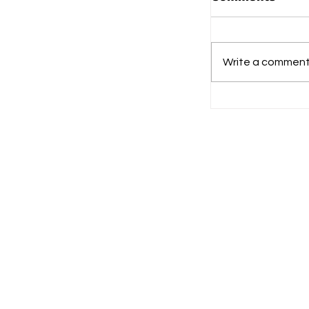
Write a comment.
Calon Paski
Jalani Pros
Tampung T
Diklat