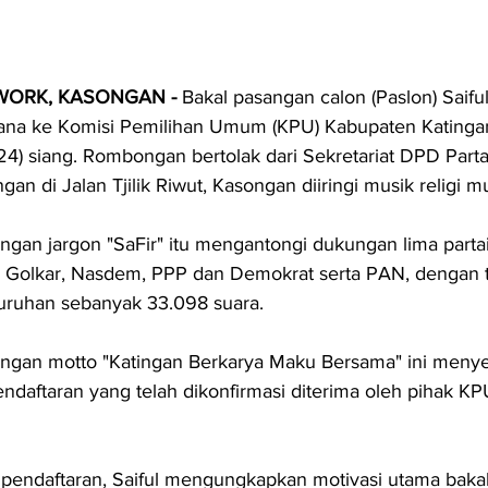
WORK, KASONGAN - 
Bakal pasangan calon (Paslon) Saiful
ana ke Komisi Pemilihan Umum (KPU) Kabupaten Katinga
4) siang. Rombongan bertolak dari Sekretariat DPD Parta
an di Jalan Tjilik Riwut, Kasongan diiringi musik religi m
ngan jargon "SaFir" itu mengantongi dukungan lima partai 
, Golkar, Nasdem, PPP dan Demokrat serta PAN, dengan t
luruhan sebanyak 33.098 suara.
engan motto "Katingan Berkarya Maku Bersama" ini meny
endaftaran yang telah dikonfirmasi diterima oleh pihak KP
 pendaftaran, Saiful mengungkapkan motivasi utama bakal