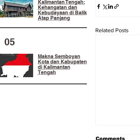
Kalimantan Tengah:
Kehangatan dan
Kebudayaan di Balik
Atap Panjang
Related Posts
05
Makna Semboyan
Kota dan Kabupaten
di Kalimantan
Tengah
Comments