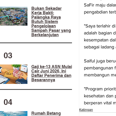
SaFir maju dala
​Bukan Sekadar
pengabdian ter
Kerja Bakti:
Palangka Raya
Butuh Sistem
"Saya terlahir 
Pengelolaan
Sampah Pasar yang
adalah bagian d
Berkelanjutan
kesempatan dala
sebagai ladang 
03
Saiful juga ber
Gaji ke-13 ASN Mulai
pembangunan fi
Cair Juni 2026, Ini
membangun ment
Daftar Penerima dan
Besarannya
"Program priorit
kesehatan dan p
04
berperan vital 
Katingan
Rumah Betang