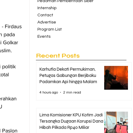
Pedoman Pemberitaan Siber
Internship
Contact
Advertise
 - Firdaus 
Program List
n pada 
Events
i Golkar 
uslim.
Recent Posts
politik 
Karhutla Dekati Permukiman,
otal 
Petugas Gabungan Berjibaku
Padamkan Api hingga Malam
4 hours ago
2 min read
erahkan 
U 
Lima Komisioner KPU Kotim Jadi
Tersangka Dugaan Korupsi Dana
Hibah Pilkada Rp40 Miliar
 Paslon 