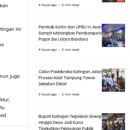
kan 
4 hours ago
2 min read
Pemkab Kotim dan UPBU H. Asan
ingan ini 
Sampit Matangkan Pembangunan
Pagar Sisi Udara Bandara
ni 
4 hours ago
2 min read
Calon Paskibraka Katingan Jalani
mun juga 
Prosesi Adat Tampung Tawar
Sebelum Diklat
5 hours ago
2 min read
ktur, 
tu 
red
Bupati Katingan Tegaskan Sinergi
Hingga Desa Jadi Kunci
Tingkatkan Pelayanan Publik