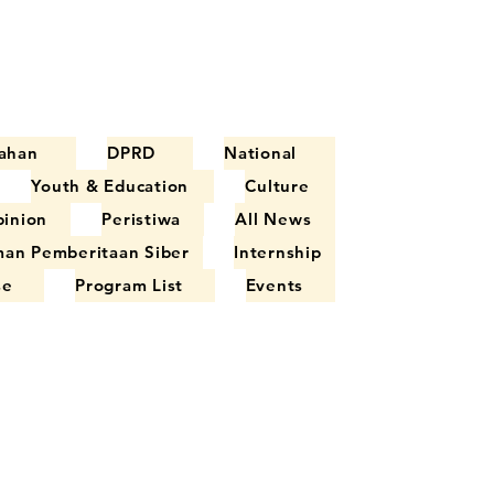
ahan
DPRD
National
Youth & Education
Culture
inion
Peristiwa
All News
an Pemberitaan Siber
Internship
se
Program List
Events