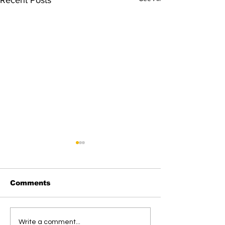
Recent Posts
Comments
GP Ansor Kalteng
Ombudsman M
Write a comment...