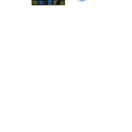
Mengapa Banyak Anak Muda
Kalteng Mulai Meninggalkan
Sawit?
02
​Bukan Sekadar Kerja Bakti:
Palangka Raya Butuh Sistem
Pengelolaan Sampah Pasar
yang Berkelanjutan
03