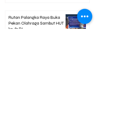
Rutan Palangka Raya Buka
Pekan Olahraga Sambut HUT
ke-81 RI
19 hours ago
1 min read
Berita Terpopuler
01
Mengapa Banyak Anak Muda
Kalteng Mulai Meninggalkan
Sawit?