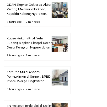
GDAN Siapkan Deklarasi Akbar
Perang Melawan Narkoba,
Kapolda Kalteng Nyatakan
Dukungan Penuh
7 hours ago
2 min read
Kuasa Hukum Prof. Yetri
Ludang Siapkan Eksepsi, Soroti
Dasar Kerugian Negara dalam
Dakwaan Korupsi Pascasarjana
7 hours ago
2 min read
UPR
Karhutla Mulai Ancam
Permukiman di Sampit, BPBD
Imbau Warga Tingkatkan
Kewaspadaan
8 hours ago
2 min read
159 Hotspot Terdeteksi di Kotim,