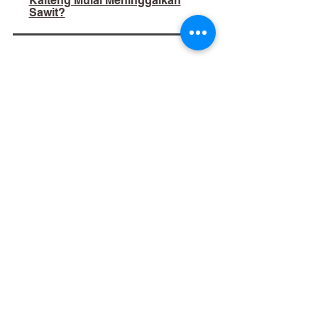
Kalteng Mulai Meninggalkan
Sawit?
02
​Bukan Sekadar Kerja Bakti:
Palangka Raya Butuh Sistem
Pengelolaan Sampah Pasar
yang Berkelanjutan
03