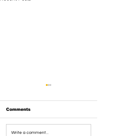
Comments
DPRD Murung Raya
DPRD Murung
Write a comment...