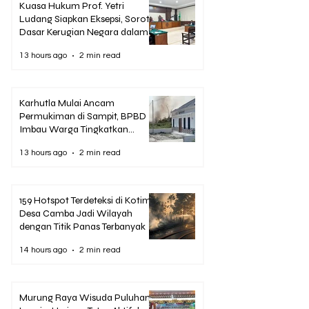
Kuasa Hukum Prof. Yetri
Ludang Siapkan Eksepsi, Soroti
Dasar Kerugian Negara dalam
Dakwaan Korupsi Pascasarjana
13 hours ago
2 min read
UPR
Karhutla Mulai Ancam
Permukiman di Sampit, BPBD
Imbau Warga Tingkatkan
Kewaspadaan
13 hours ago
2 min read
159 Hotspot Terdeteksi di Kotim,
Desa Camba Jadi Wilayah
dengan Titik Panas Terbanyak
14 hours ago
2 min read
Murung Raya Wisuda Puluhan