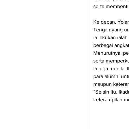
serta membentuk
Ke depan, Yola
Tengah yang ung
ia lakukan iala
berbagai angkat
Menurutnya, pe
serta memperkua
Ia juga menilai
para alumni u
maupun keteramp
“Selain itu, I
keterampilan mel