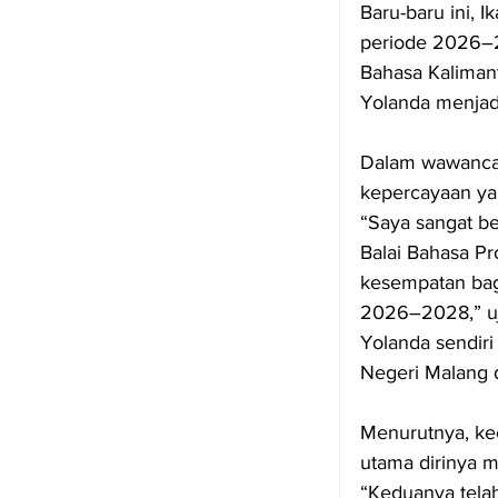
Baru-baru ini, 
periode 2026–20
Bahasa Kalimant
Yolanda menjad
Dalam wawancar
kepercayaan ya
“Saya sangat b
Balai Bahasa P
kesempatan bag
2026–2028,” uj
Yolanda sendiri
Negeri Malang d
Menurutnya, kec
utama dirinya 
“Keduanya tela