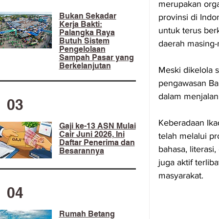
merupakan organ
​Bukan Sekadar
provinsi di Ind
Kerja Bakti:
untuk terus berk
Palangka Raya
Butuh Sistem
daerah masing-
Pengelolaan
Sampah Pasar yang
Berkelanjutan
Meski dikelola 
pengawasan Bala
dalam menjalan
03
Keberadaan Ikad
Gaji ke-13 ASN Mulai
Cair Juni 2026, Ini
telah melalui p
Daftar Penerima dan
bahasa, literasi
Besarannya
juga aktif terli
masyarakat.
04
Rumah Betang