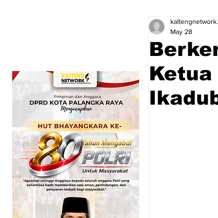
kaltengnetwork
May 28
Berke
Ketua
Ikadu