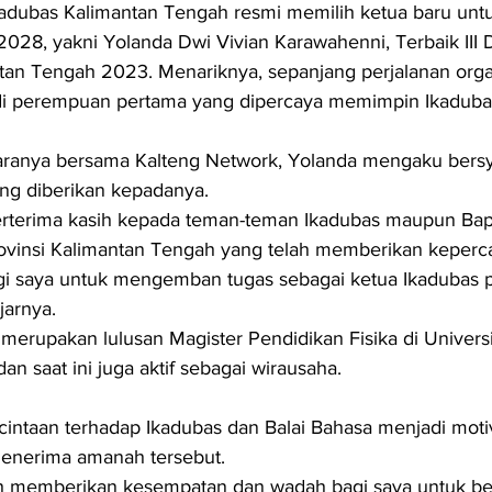
Ikadubas Kalimantan Tengah resmi memilih ketua baru unt
28, yakni Yolanda Dwi Vivian Karawahenni, Terbaik III 
an Tengah 2023. Menariknya, sepanjang perjalanan organ
i perempuan pertama yang dipercaya memimpin Ikadubas
anya bersama Kalteng Network, Yolanda mengaku bersy
ng diberikan kepadanya.
erterima kasih kepada teman-teman Ikadubas maupun Bap
rovinsi Kalimantan Tengah yang telah memberikan keperc
i saya untuk mengemban tugas sebagai ketua Ikadubas p
arnya.
 merupakan lulusan Magister Pendidikan Fisika di Universi
an saat ini juga aktif sebagai wirausaha.
intaan terhadap Ikadubas dan Balai Bahasa menjadi motiv
menerima amanah tersebut.
h memberikan kesempatan dan wadah bagi saya untuk b