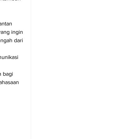
antan 
ang ingin 
ngah dari 
unikasi 
 bagi 
ahasaan 