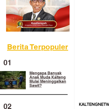
Berita Terpopuler
01
Mengapa Banyak
Anak Muda Kalteng
Mulai Meninggalkan
Sawit?
02
KALTENGNETW