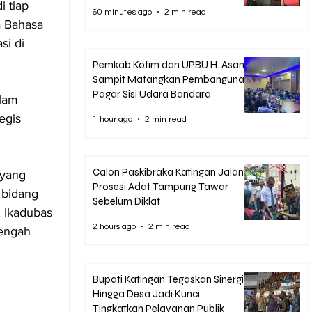
 tiap 
60 minutes ago
2 min read
a Bahasa 
si di 
Pemkab Kotim dan UPBU H. Asan
Sampit Matangkan Pembangunan
Pagar Sisi Udara Bandara
lam 
egis 
1 hour ago
2 min read
Calon Paskibraka Katingan Jalani
 yang 
Prosesi Adat Tampung Tawar
 bidang 
Sebelum Diklat
, Ikadubas 
2 hours ago
2 min read
tengah 
Bupati Katingan Tegaskan Sinergi
Hingga Desa Jadi Kunci
Tingkatkan Pelayanan Publik