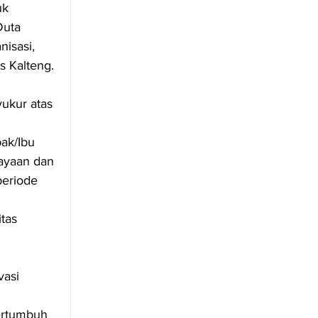
uk 
Duta 
isasi, 
 Kalteng.
ukur atas 
ak/Ibu 
ayaan dan 
eriode 
tas 
asi 
ertumbuh 