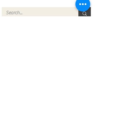
Recent Posts
Karhutla Kotim Meningkat, 15
Titik Ditangani dalam Sehari
9 hours ago
2 min read
Pekerja Instalasi Listrik
Tersengat di Depan City Mall
Sampit, Dievakuasi Polisi
10 hours ago
2 min read
Perempuan Dievakuasi dari