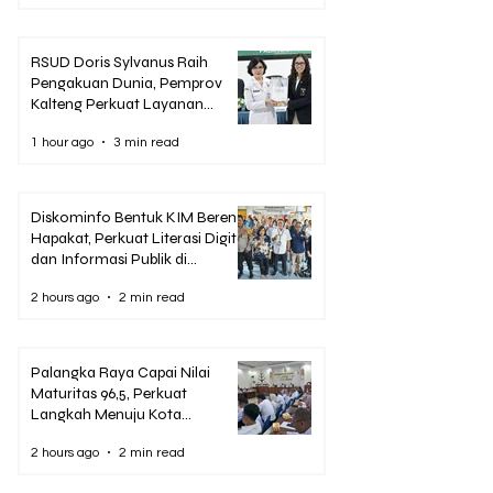
RSUD Doris Sylvanus Raih
Pengakuan Dunia, Pemprov
Kalteng Perkuat Layanan
Stroke hingga Pelosok
1 hour ago
3 min read
Diskominfo Bentuk KIM Bereng
Hapakat, Perkuat Literasi Digital
dan Informasi Publik di
Palangka Raya
2 hours ago
2 min read
Palangka Raya Capai Nilai
Maturitas 96,5, Perkuat
Langkah Menuju Kota
Antikorupsi 2026
2 hours ago
2 min read