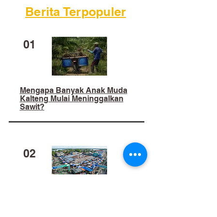
Berita Terpopuler
01
Mengapa Banyak Anak Muda
Kalteng Mulai Meninggalkan
Sawit?
02
​Bukan Sekadar Kerja Bakti:
Palangka Raya Butuh Sistem
Pengelolaan Sampah Pasar