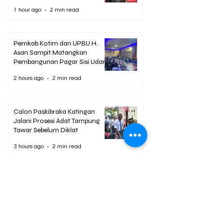
1 hour ago
2 min read
Pemkab Kotim dan UPBU H.
Asan Sampit Matangkan
Pembangunan Pagar Sisi Udara
Bandara
2 hours ago
2 min read
Calon Paskibraka Katingan
Jalani Prosesi Adat Tampung
Tawar Sebelum Diklat
3 hours ago
2 min read
Bupati Katingan Tegaskan
Sinergi Hingga Desa Jadi Kunci
Tingkatkan Pelayanan Publik
3 hours ago
2 min read