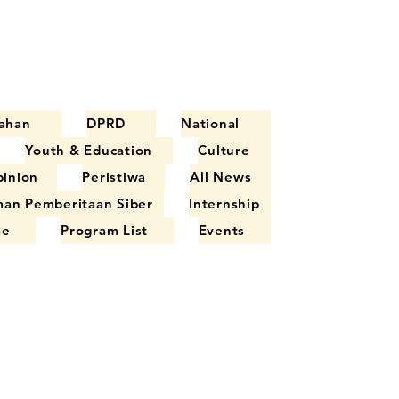
ahan
DPRD
National
Youth & Education
Culture
inion
Peristiwa
All News
an Pemberitaan Siber
Internship
se
Program List
Events