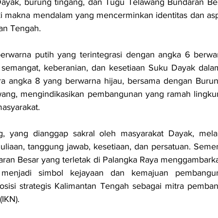
Dayak, burung tingang, dan Tugu Telawang Bundaran Besa
i makna mendalam yang mencerminkan identitas dan aspi
an Tengah.
erwarna putih yang terintegrasi dengan angka 6 berwa
emangat, keberanian, dan kesetiaan Suku Dayak dala
a angka 8 yang berwarna hijau, bersama dengan Burun
ang, mengindikasikan pembangunan yang ramah lingku
asyarakat.
g, yang dianggap sakral oleh masyarakat Dayak, mel
liaan, tanggung jawab, kesetiaan, dan persatuan. Semen
ran Besar yang terletak di Palangka Raya menggambarkan
 menjadi simbol kejayaan dan kemajuan pembanguna
sisi strategis Kalimantan Tengah sebagai mitra pemban
(IKN).