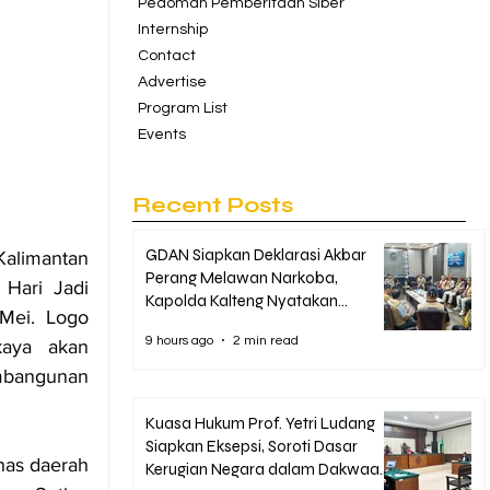
Pedoman Pemberitaan Siber
Internship
Contact
Advertise
Program List
Events
Recent Posts
GDAN Siapkan Deklarasi Akbar
alimantan 
Perang Melawan Narkoba,
Hari Jadi 
Kapolda Kalteng Nyatakan
Mei. Logo 
Dukungan Penuh
9 hours ago
2 min read
aya akan 
bangunan 
Kuasa Hukum Prof. Yetri Ludang
Siapkan Eksepsi, Soroti Dasar
as daerah 
Kerugian Negara dalam Dakwaan