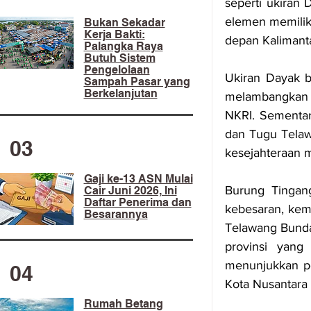
seperti ukiran 
elemen memilik
​Bukan Sekadar
Kerja Bakti:
depan Kalimant
Palangka Raya
Butuh Sistem
Pengelolaan
Ukiran Dayak b
Sampah Pasar yang
Berkelanjutan
melambangkan s
NKRI. Sementar
dan Tugu Telaw
03
kesejahteraan m
Gaji ke-13 ASN Mulai
Burung Tingan
Cair Juni 2026, Ini
Daftar Penerima dan
kebesaran, kemu
Besarannya
Telawang Bunda
provinsi yang
menunjukkan po
04
Kota Nusantara 
Rumah Betang