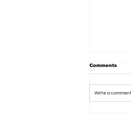
Comments
Write a comment.
Pemprov Ka
Pemkab Kat
Matangkan 