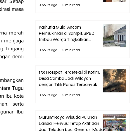
Korupsi Pascasarjana UPR
r. Setiap 
9 hours ago
2 min read
rasi masa 
Karhutla Mulai Ancam
rna merah 
Permukiman di Sampit, BPBD
Imbau Warga Tingkatkan
m menjaga 
Kewaspadaan
g Tingang 
9 hours ago
2 min read
ngan demi 
159 Hotspot Terdeteksi di Kotim,
Desa Camba Jadi Wilayah
ambangkan 
dengan Titik Panas Terbanyak
tara Tugu 
 ibu kota 
9 hours ago
2 min read
n, serta 
gunan Ibu 
Murung Raya Wisuda Puluhan
Lansia, Heriyus: Tetap Aktif dan
Jadi Teladan bagi Generasi Muda