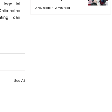
logo ini 
10 hours ago
2 min read
alimantan 
ng dari 
See All