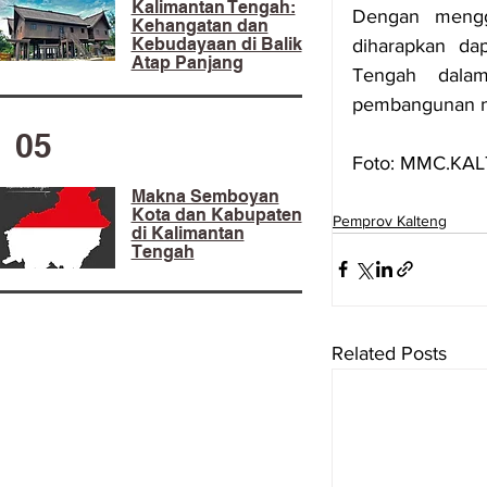
Kalimantan Tengah:
Dengan mengg
Kehangatan dan
Kebudayaan di Balik
diharapkan da
Atap Panjang
Tengah dalam
pembangunan na
05
Foto: MMC.KA
Makna Semboyan
Kota dan Kabupaten
Pemprov Kalteng
di Kalimantan
Tengah
Related Posts