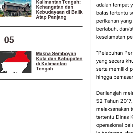
Kalimantan Tengah:
adalah tempat y
Kehangatan dan
Kebudayaan di Balik
batas tertentu 
Atap Panjang
perikanan yang 
berlabuh, dan/a
keselamatan pe
05
“Pelabuhan Per
Makna Semboyan
Kota dan Kabupaten
yang secara khu
di Kalimantan
serta memiliki 
Tengah
hingga pemasar
Darliansjah me
52 Tahun 2017,
melaksanakan tu
tertentu Dinas 
operasional pel
Ia berharap, d