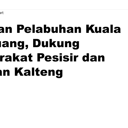
rt
an Pelabuhan Kuala
ang, Dukung
akat Pesisir dan
an Kalteng