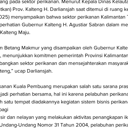
ang pada sektor perikanan. Menurut Kepala Dinas Kelaut
tkan) Prov. Kalteng H. Darliansjah saat ditemui di ruang ke
025) menyampaikan bahwa sektor perikanan Kalimantan 
i perhatian Gubernur Kalteng H. Agustiar Sabran dalam m
Kalteng Maju.
am Betang Makmur yang disampaikan oleh Gubernur Kalte
n, menunjukkan komitmen pemerintah Provinsi Kalimanta
ngkan sektor perikanan dan mensejahterakan masyaraka
teng,” ucap Darliansjah.
kanan Kuala Pembuang merupakan salah satu sarana pras
adi perhatian bersama, hal ini karena pelabuhan perikan
 satu tempat diadakannya kegiatan sistem bisnis perikan
bagi
sir dan nelayan yang melakukan aktivitas penangkapan ik
Undang-Undang Nomor 31 Tahun 2004, pelabuhan perik