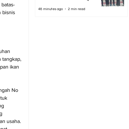
 batas-
Gen Z
48 minutes ago
2 min read
 bisnis 
 
uhan 
 tangkap, 
pan ikan 
engah No 
tuk 
ng 
g 
an usaha. 
pat 