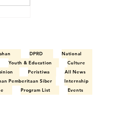
lurkan
epat
ga Desa
ahan
DPRD
National
Youth & Education
Culture
inion
Peristiwa
All News
an Pemberitaan Siber
Internship
se
Program List
Events