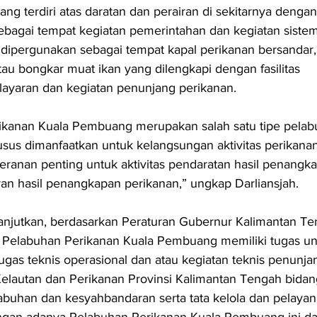
ang terdiri atas daratan dan perairan di sekitarnya dengan
sebagai tempat kegiatan pemerintahan dan kegiatan sistem
dipergunakan sebagai tempat kapal perikanan bersandar,
tau bongkar muat ikan yang dilengkapi dengan fasilitas 
layaran dan kegiatan penunjang perikanan.
ikanan Kuala Pembuang merupakan salah satu tipe pelab
sus dimanfaatkan untuk kelangsungan aktivitas perikanan
peranan penting untuk aktivitas pendaratan hasil penangka
an hasil penangkapan perikanan,” ungkap Darliansjah.
lanjutkan, berdasarkan Peraturan Gubernur Kalimantan T
 Pelabuhan Perikanan Kuala Pembuang memiliki tugas un
gas teknis operasional dan atau kegiatan teknis penunja
Kelautan dan Perikanan Provinsi Kalimantan Tengah bidan
abuhan dan kesyahbandaran serta tata kelola dan pelayan
engan adanya Pelabuhan Perikanan Kuala Pembuang ini da