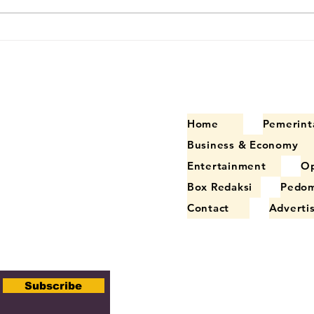
lteng Pastikan
Pemprov Kalteng Sa
sa dan
Hibah Starlink, Perc
itindaklanjuti
Akses Internet hing
Terpencil
Home
Pemerint
Business & Economy
Entertainment
Op
Box Redaksi
Pedom
Contact
Adverti
Subscribe