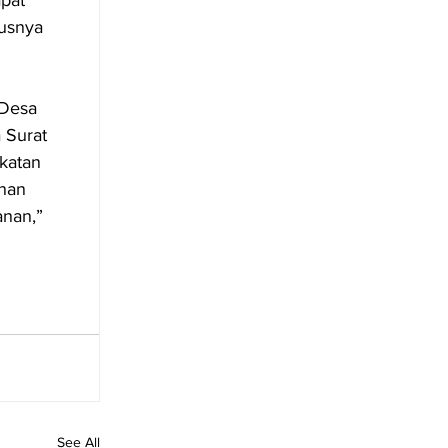
usnya 
Desa 
 Surat 
katan 
nan 
nan,” 
See All