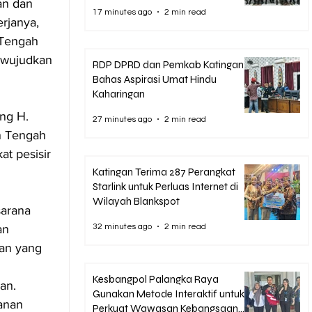
an dan 
17 minutes ago
2 min read
rjanya, 
Tengah 
ewujudkan 
RDP DPRD dan Pemkab Katingan
Bahas Aspirasi Umat Hindu
Kaharingan
ng H. 
27 minutes ago
2 min read
n Tengah 
t pesisir 
Katingan Terima 287 Perangkat
Starlink untuk Perluas Internet di
Wilayah Blankspot
arana 
32 minutes ago
2 min read
an 
an yang 
Kesbangpol Palangka Raya
an. 
Gunakan Metode Interaktif untuk
anan 
Perkuat Wawasan Kebangsaan