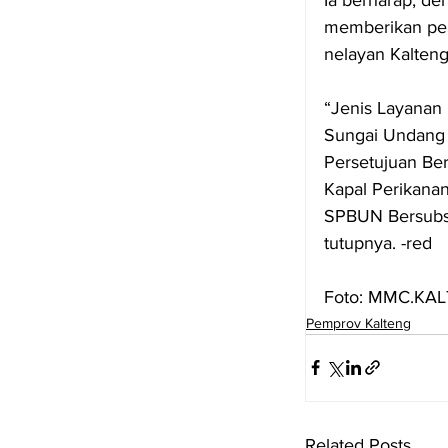
memberikan pel
nelayan Kalteng
“Jenis Layanan
Sungai Undang 
Persetujuan Ber
Kapal Perikana
SPBUN Bersubsid
tutupnya. -red
Foto: MMC.KA
Pemprov Kalteng
Related Posts