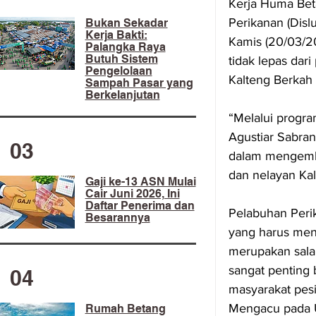
Kerja Huma Bet
Perikanan (Dislu
​Bukan Sekadar
Kerja Bakti:
Kamis (20/03/2
Palangka Raya
Butuh Sistem
tidak lepas dar
Pengelolaan
Kalteng Berkah 
Sampah Pasar yang
Berkelanjutan
“Melalui progr
Agustiar Sabra
03
dalam mengemba
dan nelayan Kal
Gaji ke-13 ASN Mulai
Cair Juni 2026, Ini
Daftar Penerima dan
Pelabuhan Peri
Besarannya
yang harus menj
merupakan salah
sangat penting 
04
masyarakat pesi
Mengacu pada 
Rumah Betang