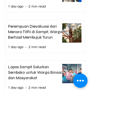
1 day ago
2 min read
Perempuan Dievakuasi dari
Menara TVRI di Sampit, Warga
Berhasil Membujuk Turun
1 day ago
2 min read
Lapas Sampit Salurkan
Sembako untuk Warga Binaan
dan Masyarakat
1 day ago
2 min read
Rutan Palangka Raya Buka
Pekan Olahraga Sambut HUT
ke-81 RI
1 day ago
1 min read