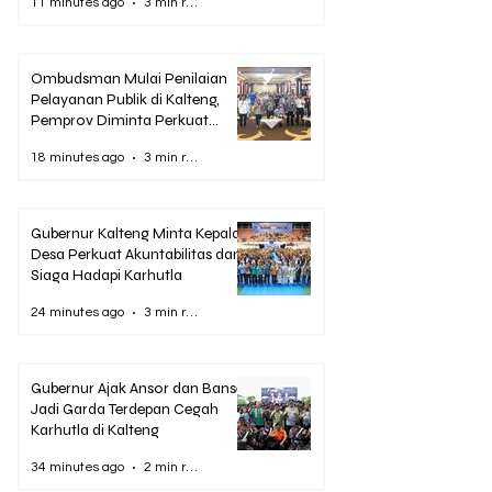
11 minutes ago
3 min read
Ombudsman Mulai Penilaian
Pelayanan Publik di Kalteng,
Pemprov Diminta Perkuat
Pencegahan Maladministrasi
18 minutes ago
3 min read
Gubernur Kalteng Minta Kepala
Desa Perkuat Akuntabilitas dan
Siaga Hadapi Karhutla
24 minutes ago
3 min read
Gubernur Ajak Ansor dan Banser
Jadi Garda Terdepan Cegah
Karhutla di Kalteng
34 minutes ago
2 min read