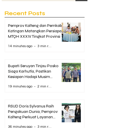
Recent Posts
Pemprov Kalteng dan Pemkab
Katingan Matangkan Persiapan
MTQH XXXIV Tingkat Provinsi
14 minutes ago
3 min read
Bupati Seruyan Tinjau Posko
Siaga Karhutla, Pastikan
Kesiapan Hadapi Musim
Kemarau
19 minutes ago
2 min read
RSUD Doris Sylvanus Raih
Pengakuan Dunia, Pemprov
Kalteng Perkuat Layanan
Stroke hingga Pelosok
36 minutes ago
3 min read