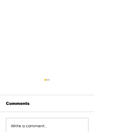
Comments
RSUD Doris Sylvanus
DPPI Kalteng
Write a comment...