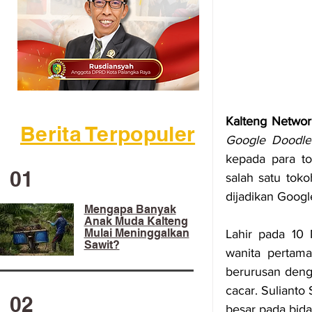
Kalteng Networ
Berita Terpopuler
Google Doodle
kepada para to
01
salah satu tok
dijadikan Googl
Mengapa Banyak
Anak Muda Kalteng
Mulai Meninggalkan
Lahir pada 10 
Sawit?
wanita pertama
berurusan deng
cacar. Sulianto 
02
besar pada bid