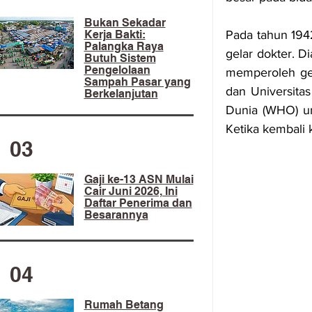
​Bukan Sekadar
Kerja Bakti:
Pada tahun 194
Palangka Raya
gelar dokter. D
Butuh Sistem
Pengelolaan
memperoleh gel
Sampah Pasar yang
dan Universitas 
Berkelanjutan
Dunia (WHO) un
Ketika kembali 
03
Gaji ke-13 ASN Mulai
Cair Juni 2026, Ini
Daftar Penerima dan
Besarannya
04
Rumah Betang