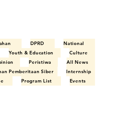
ahan
DPRD
National
Youth & Education
Culture
inion
Peristiwa
All News
an Pemberitaan Siber
Internship
se
Program List
Events