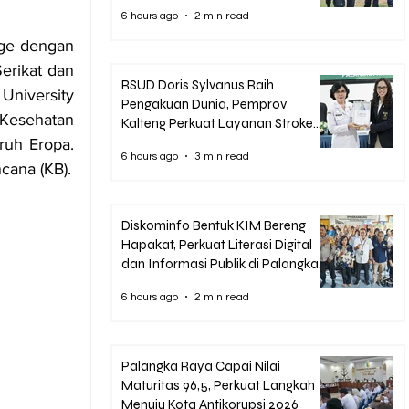
6 hours ago
2 min read
ge dengan 
erikat dan 
RSUD Doris Sylvanus Raih
niversity 
Pengakuan Dunia, Pemprov
Kesehatan 
Kalteng Perkuat Layanan Stroke
hingga Pelosok
uh Eropa. 
6 hours ago
3 min read
cana (KB).
Diskominfo Bentuk KIM Bereng
Hapakat, Perkuat Literasi Digital
dan Informasi Publik di Palangka
Raya
6 hours ago
2 min read
Palangka Raya Capai Nilai
Maturitas 96,5, Perkuat Langkah
Menuju Kota Antikorupsi 2026