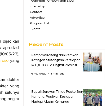
Pedoman Pemberitaan Siber
Internship
Contact
Advertise
Program List
Events
hebat di Indonesia yang pernah dijadikan 
Recent Posts
apresiasi 
0/05/23), 
Pemprov Kalteng dan Pemkab
Katingan Matangkan Persiapan
aroso
 yang 
MTQH XXXIV Tingkat Provinsi
6 hours ago
3 min read
an dokter 
kter yang 
Bupati Seruyan Tinjau Posko Siaga
h satunya 
Karhutla, Pastikan Kesiapan
ang begitu 
Hadapi Musim Kemarau