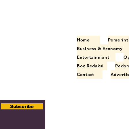
n Budaya Murung
Dimulai
Home
Pemerint
Business & Economy
Entertainment
Op
Box Redaksi
Pedom
Contact
Adverti
Subscribe