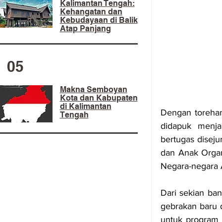
Kalimantan Tengah:
Kehangatan dan
Kebudayaan di Balik
Atap Panjang
05
Makna Semboyan
Kota dan Kabupaten
di Kalimantan
Dengan torehan
Tengah
didapuk menja
bertugas diseju
dan Anak Organ
Negara-negara 
Dari sekian ban
gebrakan baru 
untuk program 