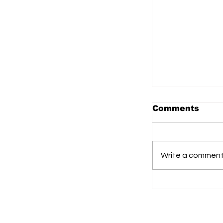
Comments
Write a comment.
Festival Bu
Tangka Bal
Dibuka, Jad