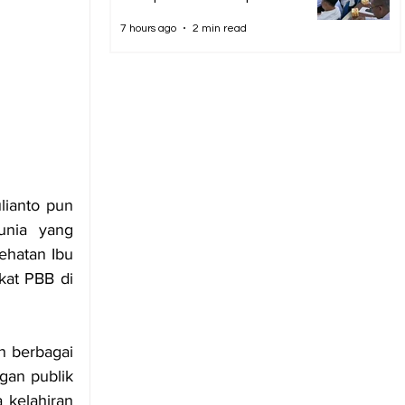
7 hours ago
2 min read
ianto pun 
nia yang 
ehatan Ibu 
at PBB di 
 berbagai 
an publik 
kelahiran 