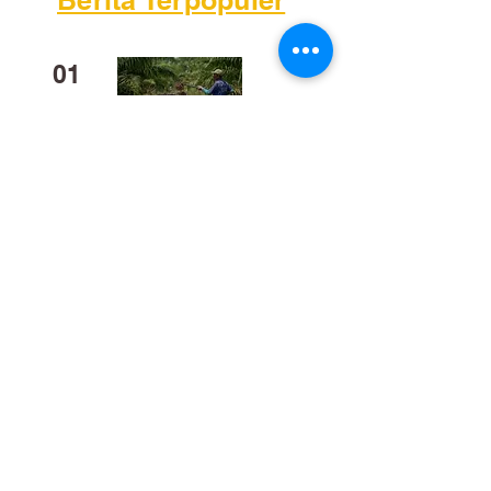
01
Mengapa Banyak Anak Muda
Kalteng Mulai Meninggalkan
Sawit?
02
​Bukan Sekadar Kerja Bakti:
Palangka Raya Butuh Sistem
Pengelolaan Sampah Pasar
yang Berkelanjutan