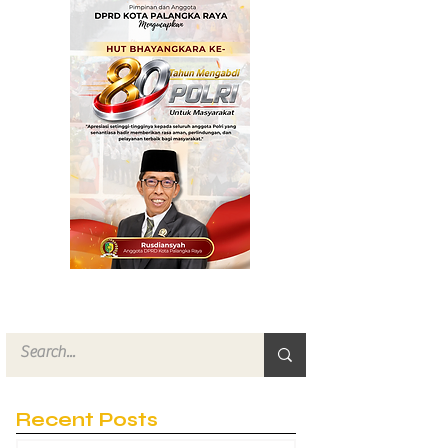
Layanan Das
Recent Posts