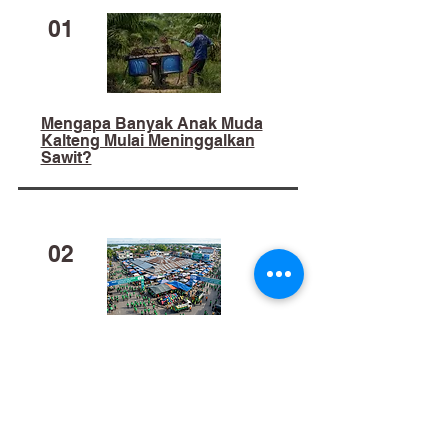
01
Mengapa Banyak Anak Muda
Kalteng Mulai Meninggalkan
Sawit?
02
​Bukan Sekadar Kerja Bakti:
Palangka Raya Butuh Sistem
Pengelolaan Sampah Pasar
yang Berkelanjutan