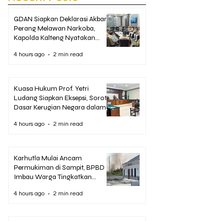
GDAN Siapkan Deklarasi Akbar
Perang Melawan Narkoba,
Kapolda Kalteng Nyatakan
Dukungan Penuh
4 hours ago
2 min read
Kuasa Hukum Prof. Yetri
Ludang Siapkan Eksepsi, Soroti
Dasar Kerugian Negara dalam
Dakwaan Korupsi Pascasarjana
4 hours ago
2 min read
UPR
Karhutla Mulai Ancam
Permukiman di Sampit, BPBD
Imbau Warga Tingkatkan
Kewaspadaan
4 hours ago
2 min read