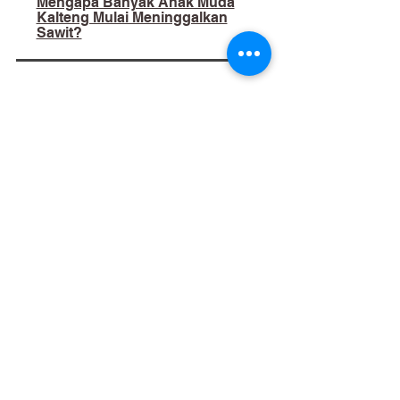
Mengapa Banyak Anak Muda
Kalteng Mulai Meninggalkan
Sawit?
02
​Bukan Sekadar Kerja Bakti:
Palangka Raya Butuh Sistem
Pengelolaan Sampah Pasar
yang Berkelanjutan
03