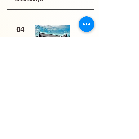
04
Rumah Betang Kalimantan
Tengah: Kehangatan dan
Kebudayaan di Balik Atap
Panjang
05
Makna Semboyan Kota dan