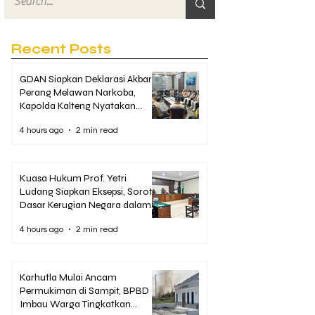
Recent Posts
GDAN Siapkan Deklarasi Akbar
Perang Melawan Narkoba,
Kapolda Kalteng Nyatakan
Dukungan Penuh
4 hours ago
2 min read
Kuasa Hukum Prof. Yetri
Ludang Siapkan Eksepsi, Soroti
Dasar Kerugian Negara dalam
Dakwaan Korupsi Pascasarjana
4 hours ago
2 min read
UPR
Karhutla Mulai Ancam
Permukiman di Sampit, BPBD
Imbau Warga Tingkatkan