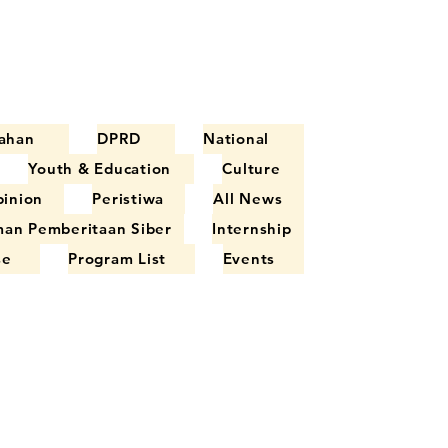
ahan
DPRD
National
Youth & Education
Culture
inion
Peristiwa
All News
an Pemberitaan Siber
Internship
se
Program List
Events