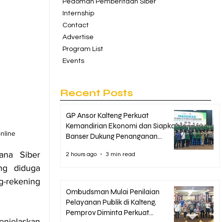
Pedoman Pemberitaan Siber
Internship
Contact
Advertise
Program List
Events
Recent Posts
GP Ansor Kalteng Perkuat
Kemandirian Ekonomi dan Siapkan
nline 
Banser Dukung Penanganan
Karhutla
ana Siber 
2 hours ago
3 min read
g diduga 
g-rekening 
Ombudsman Mulai Penilaian
Pelayanan Publik di Kalteng,
Pemprov Diminta Perkuat
njelaskan 