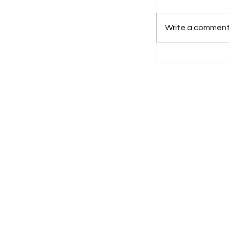
Write a comment.
Bias Layar 
Jadikan Pa
Hadapi Tan
Digital