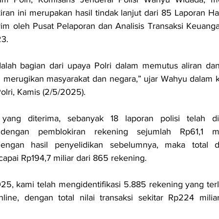
an ini merupakan hasil tindak lanjut dari 85 Laporan Hasi
rim oleh Pusat Pelaporan dan Analisis Transaksi Keuanga
23.
alah bagian dari upaya Polri dalam memutus aliran dana
g merugikan masyarakat dan negara,” ujar Wahyu dalam k
olri, Kamis (2/5/2025).
ang diterima, sebanyak 18 laporan polisi telah di
ti dengan pemblokiran rekening sejumlah Rp61,1 mil
engan hasil penyelidikan sebelumnya, maka total d
pai Rp194,7 miliar dari 865 rekening.
5, kami telah mengidentifikasi 5.885 rekening yang terl
online, dengan total nilai transaksi sekitar Rp224 milia