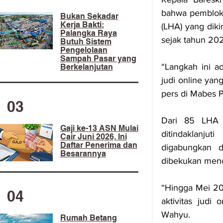
bahwa pemblokir
​Bukan Sekadar
Kerja Bakti:
(LHA) yang diki
Palangka Raya
sejak tahun 20
Butuh Sistem
Pengelolaan
Sampah Pasar yang
“Langkah ini ad
Berkelanjutan
judi online yan
pers di Mabes P
03
Dari 85 LHA y
Gaji ke-13 ASN Mulai
ditindaklanju
Cair Juni 2026, Ini
Daftar Penerima dan
digabungkan d
Besarannya
dibekukan menca
“Hingga Mei 202
04
aktivitas judi 
Wahyu.
Rumah Betang