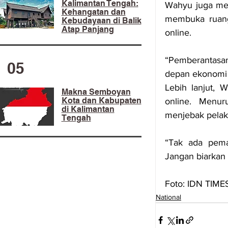
Kalimantan Tengah:
Wahyu juga men
Kehangatan dan
membuka ruang-
Kebudayaan di Balik
Atap Panjang
online.
“Pemberantasan 
05
depan ekonomi d
Lebih lanjut, 
Makna Semboyan
Kota dan Kabupaten
online. Menur
di Kalimantan
menjebak pelak
Tengah
“Tak ada pema
Jangan biarkan d
Foto: IDN TIME
National