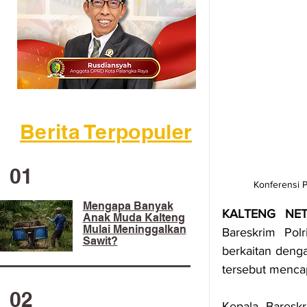
Berita Terpopuler
01
Konferensi P
Mengapa Banyak
KALTENG NE
Anak Muda Kalteng
Mulai Meninggalkan
Bareskrim Pol
Sawit?
berkaitan dengan
tersebut mencap
02
Kepala Bareskr