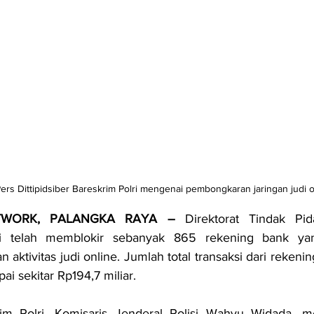
ers Dittipidsiber Bareskrim Polri mengenai pembongkaran jaringan judi o
TWORK, PALANGKA RAYA –
 Direktorat Tindak Pid
ri telah memblokir sebanyak 865 rekening bank yan
 aktivitas judi online. Jumlah total transaksi dari rekenin
ai sekitar Rp194,7 miliar.
im Polri, Komisaris Jenderal Polisi Wahyu Widada, me