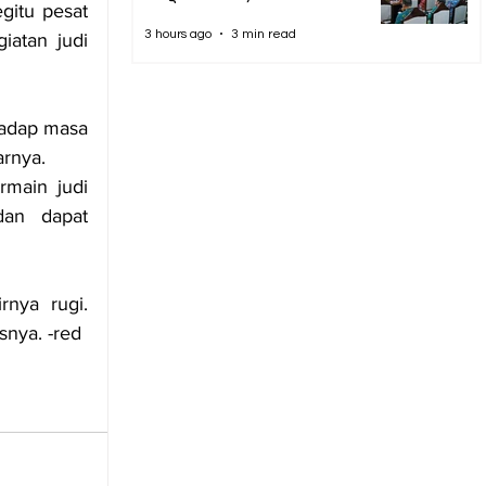
itu pesat 
3 hours ago
3 min read
atan judi 
adap masa 
arnya.
main judi 
an dapat 
ya rugi. 
snya. -red