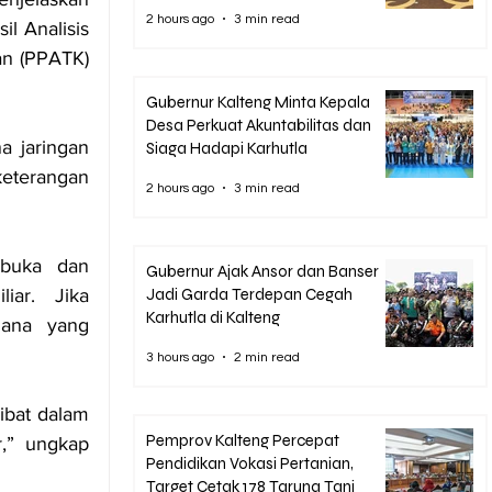
Pencegahan Maladministrasi
2 hours ago
3 min read
l Analisis 
n (PPATK) 
Gubernur Kalteng Minta Kepala
Desa Perkuat Akuntabilitas dan
 jaringan 
Siaga Hadapi Karhutla
eterangan 
2 hours ago
3 min read
buka dan 
Gubernur Ajak Ansor dan Banser
Jadi Garda Terdepan Cegah
iar. Jika 
Karhutla di Kalteng
ana yang 
3 hours ago
2 min read
ibat dalam 
Pemprov Kalteng Percepat
r,” ungkap 
Pendidikan Vokasi Pertanian,
Target Cetak 178 Taruna Tani