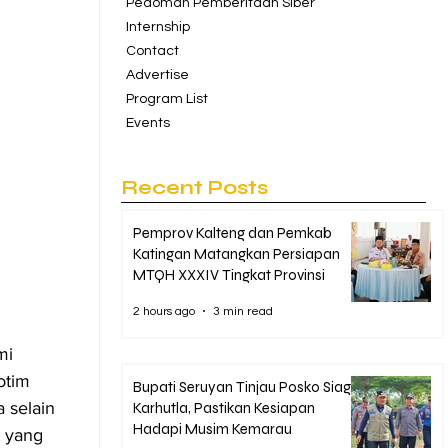
Pedoman Pemberitaan Siber
Internship
Contact
Advertise
Program List
Events
Recent Posts
Pemprov Kalteng dan Pemkab
Katingan Matangkan Persiapan
MTQH XXXIV Tingkat Provinsi
2 hours ago
3 min read
mi 
otim 
Bupati Seruyan Tinjau Posko Siaga
 selain 
Karhutla, Pastikan Kesiapan
Hadapi Musim Kemarau
a yang 