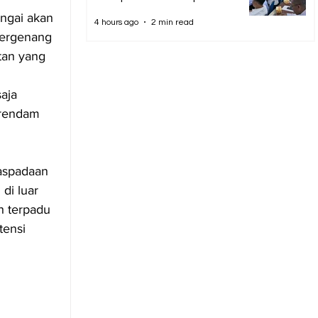
ungai akan 
4 hours ago
2 min read
tergenang 
an yang 
aja 
erendam 
aspadaan 
di luar 
h terpadu 
ensi 