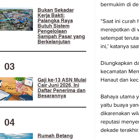
bermukim di dek
​Bukan Sekadar
Kerja Bakti:
Palangka Raya
“Saat ini curah
Butuh Sistem
merepotkan di w
Pengelolaan
Sampah Pasar yang
setempat teruta
Berkelanjutan
ini,’ katanya saa
Diungkapkan dae
03
kecamatan Menta
Hanaut dan kec
Gaji ke-13 ASN Mulai
Cair Juni 2026, Ini
Daftar Penerima dan
Besarannya
Bahaya utama ya
yaitu buaya yan
dikarenakan wil
04
reputasi menye
dekade terakhir
Rumah Betang