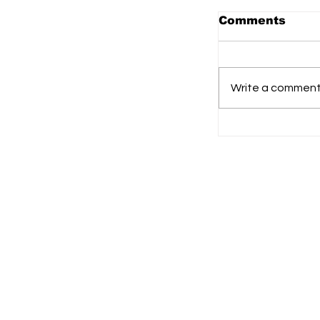
Comments
Write a comment.
Legislator 
Penguatan 
Pancasila u
Karakter G