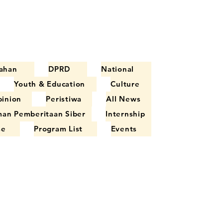
ahan
DPRD
National
Youth & Education
Culture
inion
Peristiwa
All News
an Pemberitaan Siber
Internship
se
Program List
Events