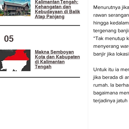
Kalimantan Tengah:
Kehangatan dan
Menurutnya jika
Kebudayaan di Balik
rawan serangan 
Atap Panjang
hingga kedalam
tergenang banji
05
“Tak menutup k
menyerang warg
Makna Semboyan
banjir jika lok
Kota dan Kabupaten
di Kalimantan
Tengah
Untuk itu ia m
jika berada di a
rumah. Ia berh
bagaimana mena
terjadinya jatuh