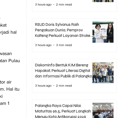
3 hours ago
2 min read
 
RSUD Doris Sylvanus Raih
kat 
Pengakuan Dunia, Pemprov
jadi hal 
Kalteng Perkuat Layanan Stroke
hingga Pelosok
3 hours ago
3 min read
awasan 
tan Pulau 
Diskominfo Bentuk KIM Bereng
Hapakat, Perkuat Literasi Digital
dan Informasi Publik di Palangka
r air 
Raya
3 hours ago
2 min read
. Hal itu 
i 
am 1 
Palangka Raya Capai Nilai
Maturitas 96,5, Perkuat Langkah
Menuju Kota Antikorupsi 2026